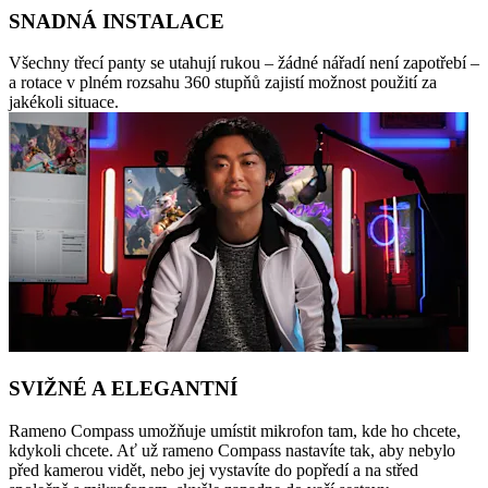
SNADNÁ INSTALACE
Všechny třecí panty se utahují rukou – žádné nářadí není zapotřebí –
a rotace v plném rozsahu 360 stupňů zajistí možnost použití za
jakékoli situace.
SVIŽNÉ A ELEGANTNÍ
Rameno Compass umožňuje umístit mikrofon tam, kde ho chcete,
kdykoli chcete. Ať už rameno Compass nastavíte tak, aby nebylo
před kamerou vidět, nebo jej vystavíte do popředí a na střed