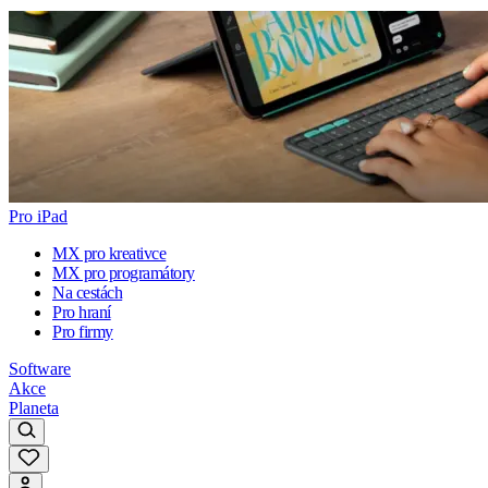
Pro iPad
MX pro kreativce
MX pro programátory
Na cestách
Pro hraní
Pro firmy
Software
Akce
Planeta