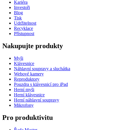
Kariéra
Investoři
Blog
Tisk
Udržitelnost
Recyklace
Přístupnost
Nakupujte produkty
Myši
Klávesnice
Náhlavní soupravy a sluchátka
Webové kamery
Reproduktory
Pouzdra s klávesnicí pro iPad
Herní myši
Herní klávesnice
Herní náhlavní soupravy
Mikrofony
Pro produktivitu
Řada Master