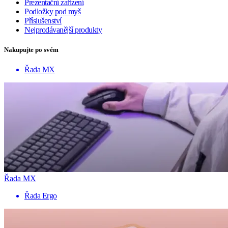
Prezentační zařízení
Podložky pod myš
Příslušenství
Nejprodávanější produkty
Nakupujte po svém
Řada MX
Řada MX
Řada Ergo