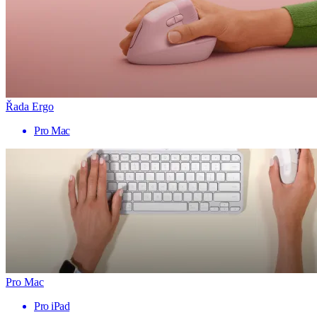
Řada Ergo
Pro Mac
Pro Mac
Pro iPad