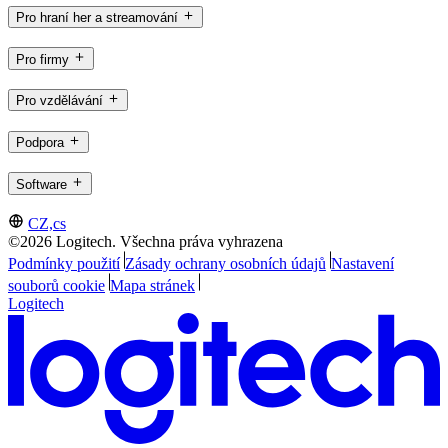
Pro hraní her a streamování
Pro firmy
Pro vzdělávání
Podpora
Software
CZ,cs
©2026 Logitech. Všechna práva vyhrazena
Podmínky použití
Zásady ochrany osobních údajů
Nastavení
souborů cookie
Mapa stránek
Logitech