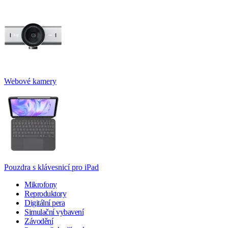
Webové kamery
Pouzdra s klávesnicí pro iPad
Mikrofony
Reproduktory
Digitální pera
Simulační vybavení
Závodění