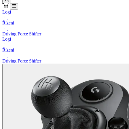
Logi
Řízení
Driving Force Shifter
Logi
Řízení
Driving Force Shifter