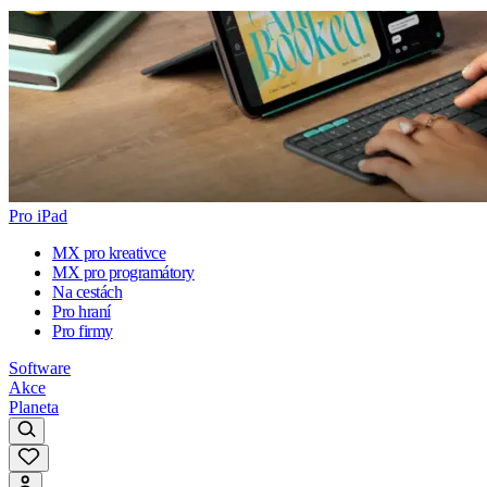
Pro iPad
MX pro kreativce
MX pro programátory
Na cestách
Pro hraní
Pro firmy
Software
Akce
Planeta