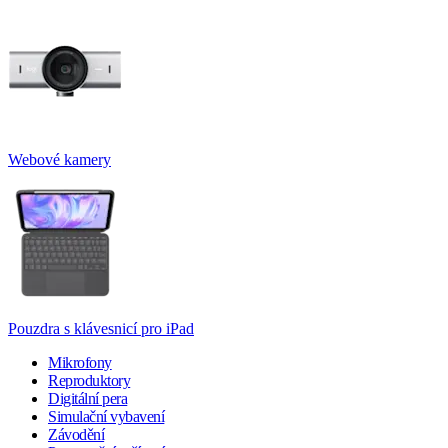
Webové kamery
Pouzdra s klávesnicí pro iPad
Mikrofony
Reproduktory
Digitální pera
Simulační vybavení
Závodění