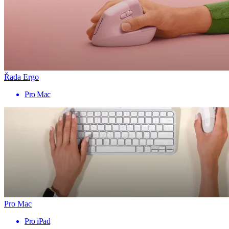
Řada Ergo
Pro Mac
Pro Mac
Pro iPad