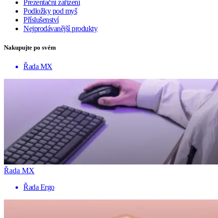
Prezentační zařízení
Podložky pod myš
Příslušenství
Nejprodávanější produkty
Nakupujte po svém
Řada MX
Řada MX
Řada Ergo