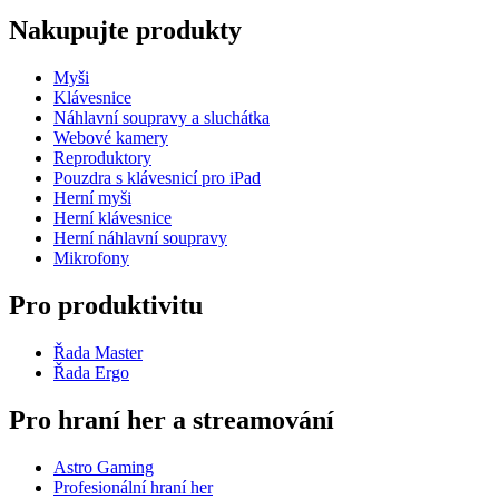
Nakupujte produkty
Myši
Klávesnice
Náhlavní soupravy a sluchátka
Webové kamery
Reproduktory
Pouzdra s klávesnicí pro iPad
Herní myši
Herní klávesnice
Herní náhlavní soupravy
Mikrofony
Pro produktivitu
Řada Master
Řada Ergo
Pro hraní her a streamování
Astro Gaming
Profesionální hraní her