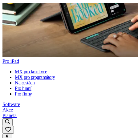
Pro iPad
MX pro kreativce
MX pro programátory
Na cestách
Pro hraní
Pro firmy
Software
Akce
Planeta