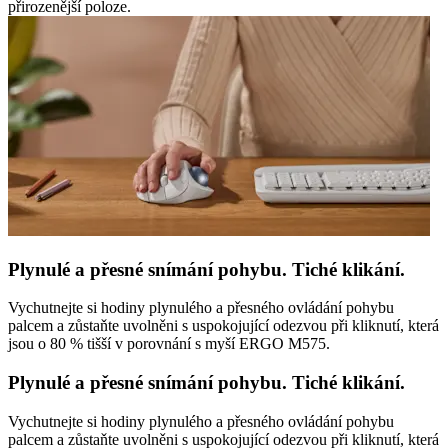
přirozenější poloze.
Plynulé a přesné snímání pohybu. Tiché klikání.
Vychutnejte si hodiny plynulého a přesného ovládání pohybu
palcem a zůstaňte uvolněni s uspokojující odezvou při kliknutí, která
jsou o 80 % tišší v porovnání s myší ERGO M575.
Plynulé a přesné snímání pohybu. Tiché klikání.
Vychutnejte si hodiny plynulého a přesného ovládání pohybu
palcem a zůstaňte uvolněni s uspokojující odezvou při kliknutí, která