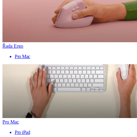
Řada Ergo
Pro Mac
Pro Mac
Pro iPad