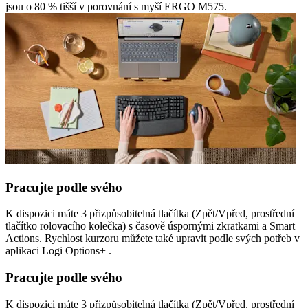
jsou o 80 % tišší v porovnání s myší ERGO M575.
Pracujte podle svého
K dispozici máte 3 přizpůsobitelná tlačítka (Zpět/Vpřed, prostřední
tlačítko rolovacího kolečka) s časově úspornými zkratkami a Smart
Actions. Rychlost kurzoru můžete také upravit podle svých potřeb v
aplikaci Logi Options+ .
Pracujte podle svého
K dispozici máte 3 přizpůsobitelná tlačítka (Zpět/Vpřed, prostřední