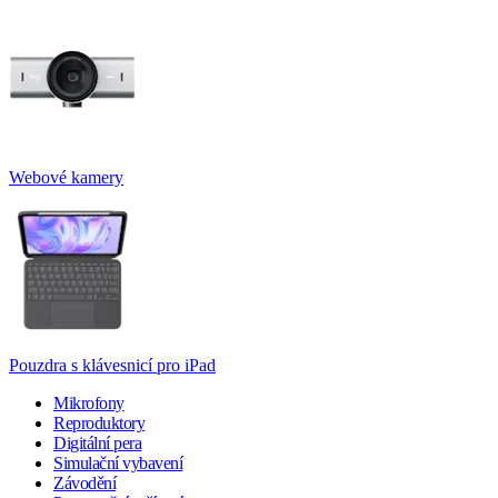
Webové kamery
Pouzdra s klávesnicí pro iPad
Mikrofony
Reproduktory
Digitální pera
Simulační vybavení
Závodění