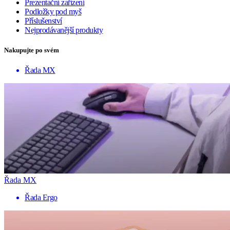
Prezentační zařízení
Podložky pod myš
Příslušenství
Nejprodávanější produkty
Nakupujte po svém
Řada MX
Řada MX
Řada Ergo