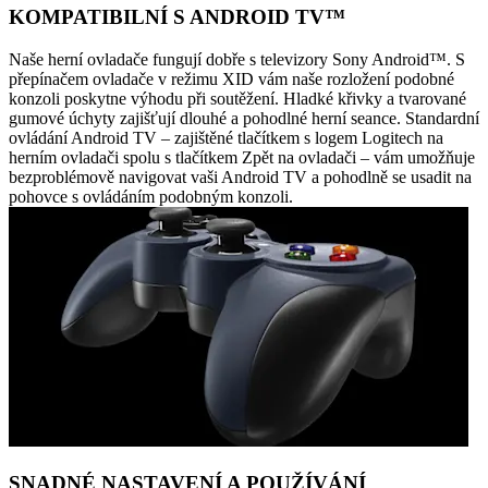
KOMPATIBILNÍ S ANDROID TV™
Naše herní ovladače fungují dobře s televizory Sony Android™. S
přepínačem ovladače v režimu XID vám naše rozložení podobné
konzoli poskytne výhodu při soutěžení. Hladké křivky a tvarované
gumové úchyty zajišťují dlouhé a pohodlné herní seance. Standardní
ovládání Android TV – zajištěné tlačítkem s logem Logitech na
herním ovladači spolu s tlačítkem Zpět na ovladači – vám umožňuje
bezproblémově navigovat vaši Android TV a pohodlně se usadit na
pohovce s ovládáním podobným konzoli.
SNADNÉ NASTAVENÍ A POUŽÍVÁNÍ