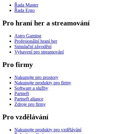
Řada Master
Řada Ergo
Pro hraní her a streamování
Astro Gaming
Profesionální hraní her
Simulační závodění
Vybavení pro streamování
Pro firmy
Nakupujte pro prostory
Nakupujte produkty pro firmy
Software a služby
Partneři
Partneři aliance
Zdroje pro firmy
Pro vzdělávání
Nakupujte produkty pro vzdělávání