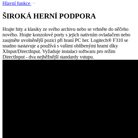
Hlavní funkce
ŠIROKÁ HERNÍ PODPORA
Hrajte hity a klasiky ze svého archivu nebo se vrhněte do něčeho
nového. Hrajte konzolové porty s jejich nativním ovladačem nebo
zaujměte uvolněnější pozici při hraní PC her. Logitech® F310 se
snadno nastavuje a používá s vašimi oblíbenými hrami díky
XInput/DirectInput. Vyžaduje instalaci softwaru pro režim
DirectInput - dva nejběžnější standardy vstupu.