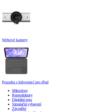
Webové kamery
Pouzdra s klávesnicí pro iPad
Mikrofony
Reproduktory
Digitální pera
Simulační vybavení
Závodění