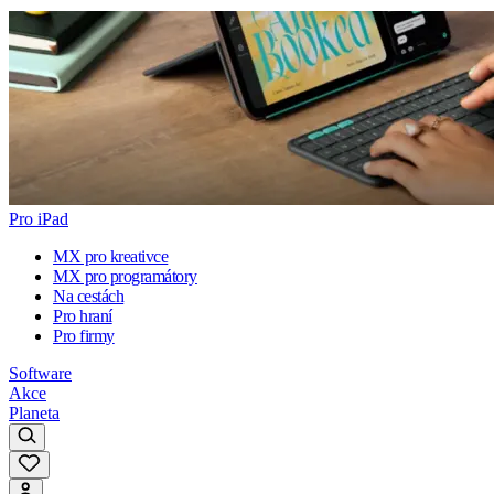
Pro iPad
MX pro kreativce
MX pro programátory
Na cestách
Pro hraní
Pro firmy
Software
Akce
Planeta