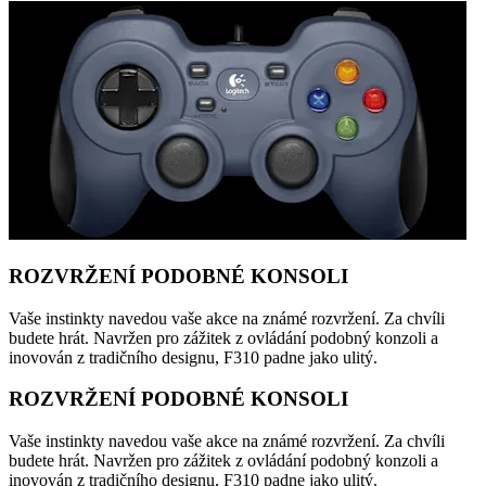
ROZVRŽENÍ PODOBNÉ KONSOLI
Vaše instinkty navedou vaše akce na známé rozvržení. Za chvíli
budete hrát. Navržen pro zážitek z ovládání podobný konzoli a
inovován z tradičního designu, F310 padne jako ulitý.
ROZVRŽENÍ PODOBNÉ KONSOLI
Vaše instinkty navedou vaše akce na známé rozvržení. Za chvíli
budete hrát. Navržen pro zážitek z ovládání podobný konzoli a
inovován z tradičního designu, F310 padne jako ulitý.