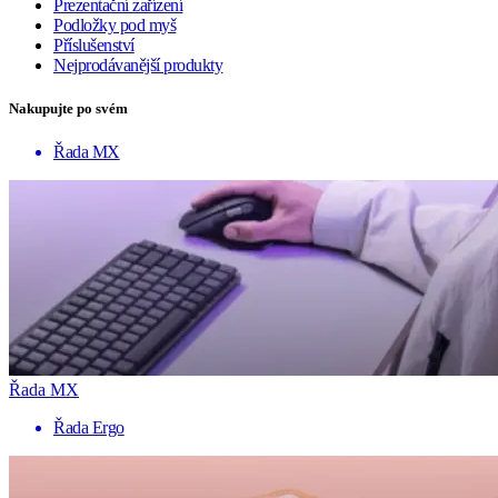
Prezentační zařízení
Podložky pod myš
Příslušenství
Nejprodávanější produkty
Nakupujte po svém
Řada MX
Řada MX
Řada Ergo