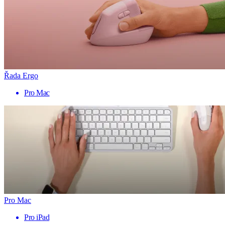
Řada Ergo
Pro Mac
Pro Mac
Pro iPad