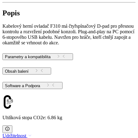
Popis
Kabelový herní ovladač F310 má čtyřspínačový D-pad pro přesnou
kontrolu a rozvržení podobné konzoli. Plug-and-play na PC pomocí
6-stopového USB kabelu. Navržen pro hráče, kteří chtějí zapojit a
okamžitě se vrhnout do akce.
Parametry a kompatibilita
Obsah balení
Software a Podpora
6.86
Uhlíková stopa CO2e: 6.86 kg
Udržitelnost