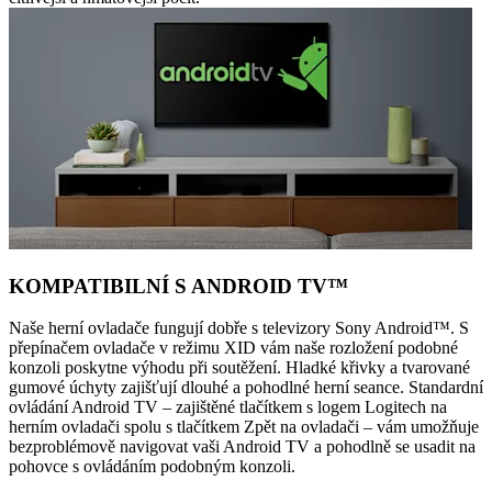
KOMPATIBILNÍ S ANDROID TV™
Naše herní ovladače fungují dobře s televizory Sony Android™. S
přepínačem ovladače v režimu XID vám naše rozložení podobné
konzoli poskytne výhodu při soutěžení. Hladké křivky a tvarované
gumové úchyty zajišťují dlouhé a pohodlné herní seance. Standardní
ovládání Android TV – zajištěné tlačítkem s logem Logitech na
herním ovladači spolu s tlačítkem Zpět na ovladači – vám umožňuje
bezproblémově navigovat vaši Android TV a pohodlně se usadit na
pohovce s ovládáním podobným konzoli.