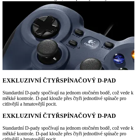
EXKLUZIVNÍ ČTYŘSPÍNAČOVÝ D-PAD
Standardní D-pady spočívají na jednom otočném bodě, což vede k
měkké kontrole. D-pad klouže přes čtyři jednotlivé spínače pro
citlivější a hmatovější pocit.
EXKLUZIVNÍ ČTYŘSPÍNAČOVÝ D-PAD
Standardní D-pady spočívají na jednom otočném bodě, což vede k
měkké kontrole. D-pad klouže přes čtyři jednotlivé spínače pro
citlivější a hmatovější pocit.