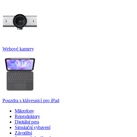
Webové kamery
Pouzdra s klávesnicí pro iPad
Mikrofony
Reproduktory
Digitální pera
Simulační vybavení
Závodění