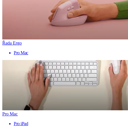
Řada Ergo
Pro Mac
Pro Mac
Pro iPad