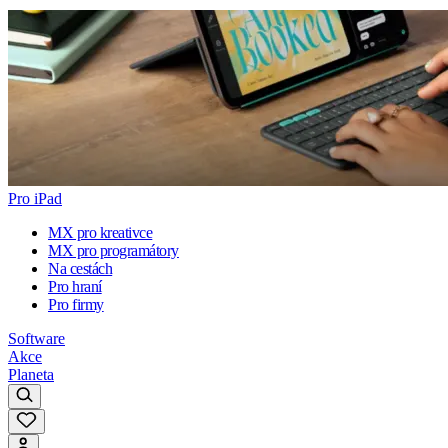
Pro iPad
MX pro kreativce
MX pro programátory
Na cestách
Pro hraní
Pro firmy
Software
Akce
Planeta