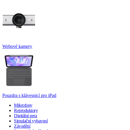
Webové kamery
Pouzdra s klávesnicí pro iPad
Mikrofony
Reproduktory
Digitální pera
Simulační vybavení
Závodění