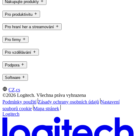
Nakupujte produkty
Pro produktivitu
Pro hraní her a streamování
Pro firmy
Pro vzdělávání
Podpora
Software
CZ,cs
©2026 Logitech. Všechna práva vyhrazena
Podmínky použití
Zásady ochrany osobních údajů
Nastavení
souborů cookie
Mapa stránek
Logitech