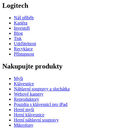
Logitech
Náš příběh
Kariéra
Investoři
Blog
Tisk
Udržitelnost
Recyklace
Přístupnost
Nakupujte produkty
Myši
Klávesnice
Náhlavní soupravy a sluchátka
Webové kamery
Reproduktory
Pouzdra s klávesnicí pro iPad
Herní myši
Herní klávesnice
Herní náhlavní soupravy
Mikrofony