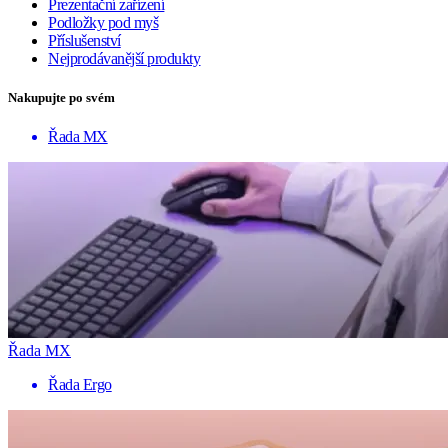
Prezentační zařízení
Podložky pod myš
Příslušenství
Nejprodávanější produkty
Nakupujte po svém
Řada MX
Řada MX
Řada Ergo