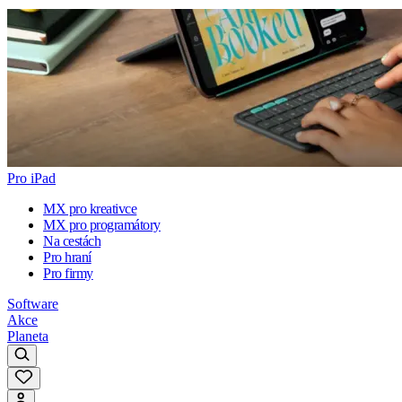
Pro iPad
MX pro kreativce
MX pro programátory
Na cestách
Pro hraní
Pro firmy
Software
Akce
Planeta