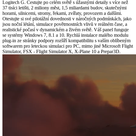
Logitech G. Cestujte po celém světě s úžasnými detaily s více než
37 tisíci letišti, 2 miliony měst, 1,5 miliardami budov, skutečnými
horami, silnicemi, stromy, řekami, zvířaty, provozem a dalšími.
Otestujte si své pilotážní dovednosti v náročných podmínkách, jako
jsou noční létání, simulace povětrnostních vlivů v reálném čase, a
realistické počasí v dynamickém a živém světě. Váš panel funguje
se systémy Windows 7, 8.1 a 10. Rychlá instalace malého modulu
plug-in ze stránky podpory rozšíří kompatibilitu s vaším oblíbeným
softwarem pro leteckou simulaci pro PC, mimo jiné Microsoft Flight
Simulator, FSX - Flight Simulator X, X-Plane 10 a Prepar3D.