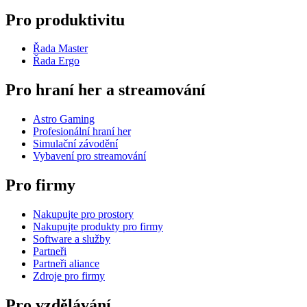
Pro produktivitu
Řada Master
Řada Ergo
Pro hraní her a streamování
Astro Gaming
Profesionální hraní her
Simulační závodění
Vybavení pro streamování
Pro firmy
Nakupujte pro prostory
Nakupujte produkty pro firmy
Software a služby
Partneři
Partneři aliance
Zdroje pro firmy
Pro vzdělávání