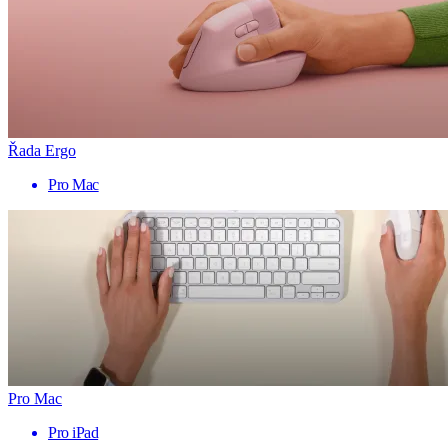
Řada Ergo
Pro Mac
Pro Mac
Pro iPad