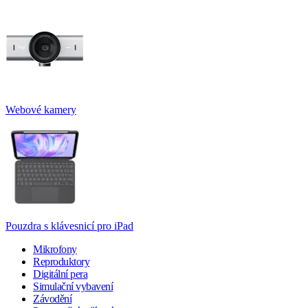
Webové kamery
Pouzdra s klávesnicí pro iPad
Mikrofony
Reproduktory
Digitální pera
Simulační vybavení
Závodění