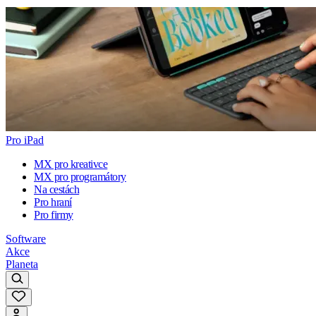
Pro iPad
MX pro kreativce
MX pro programátory
Na cestách
Pro hraní
Pro firmy
Software
Akce
Planeta