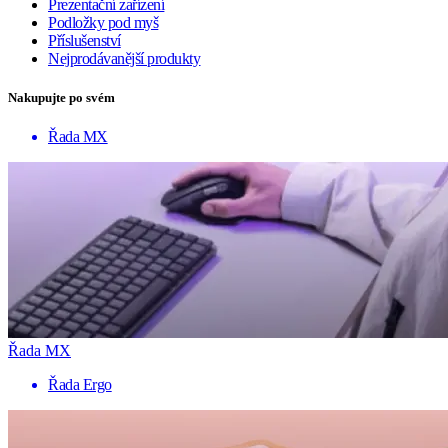
Prezentační zařízení
Podložky pod myš
Příslušenství
Nejprodávanější produkty
Nakupujte po svém
Řada MX
Řada MX
Řada Ergo