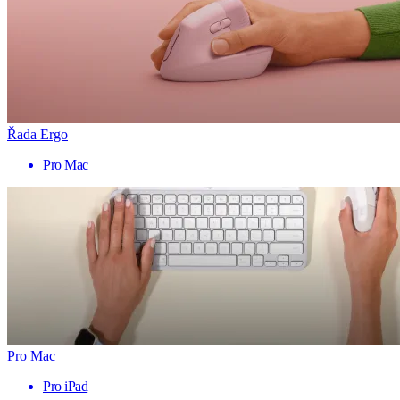
Řada Ergo
Pro Mac
Pro Mac
Pro iPad