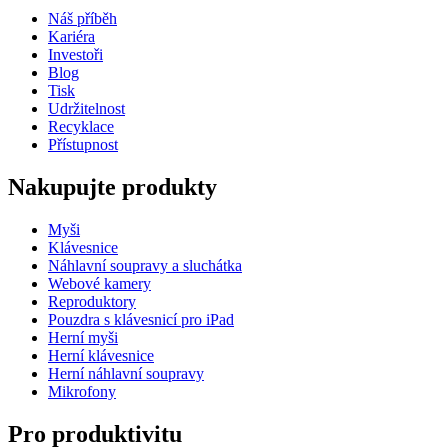
Náš příběh
Kariéra
Investoři
Blog
Tisk
Udržitelnost
Recyklace
Přístupnost
Nakupujte produkty
Myši
Klávesnice
Náhlavní soupravy a sluchátka
Webové kamery
Reproduktory
Pouzdra s klávesnicí pro iPad
Herní myši
Herní klávesnice
Herní náhlavní soupravy
Mikrofony
Pro produktivitu