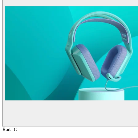
Řada G