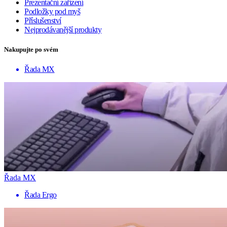
Prezentační zařízení
Podložky pod myš
Příslušenství
Nejprodávanější produkty
Nakupujte po svém
Řada MX
Řada MX
Řada Ergo