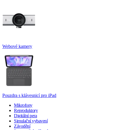
Webové kamery
Pouzdra s klávesnicí pro iPad
Mikrofony
Reproduktory
Digitální pera
Simulační vybavení
Závodění