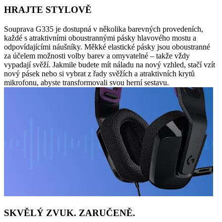
HRAJTE STYLOVĚ
Souprava G335 je dostupná v několika barevných provedeních,
každé s atraktivními oboustrannými pásky hlavového mostu a
odpovídajícími náušníky. Měkké elastické pásky jsou oboustranné
za účelem možnosti volby barev a omyvatelné – takže vždy
vypadají svěží. Jakmile budete mít náladu na nový vzhled, stačí vzít
nový pásek nebo si vybrat z řady svěžích a atraktivních krytů
mikrofonu, abyste transformovali svou herní sestavu.
SKVĚLÝ ZVUK. ZARUČENĚ.