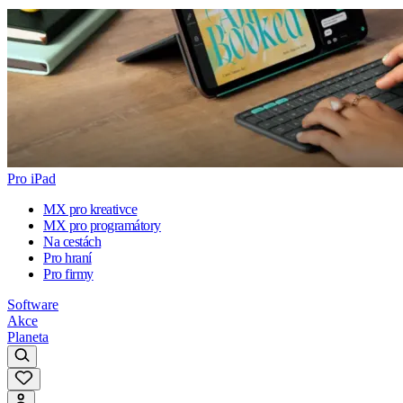
Pro iPad
MX pro kreativce
MX pro programátory
Na cestách
Pro hraní
Pro firmy
Software
Akce
Planeta