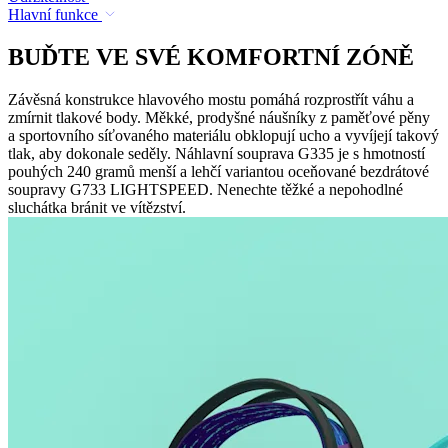
Hlavní funkce
BUĎTE VE SVÉ KOMFORTNÍ ZÓNĚ
Závěsná konstrukce hlavového mostu pomáhá rozprostřít váhu a
zmírnit tlakové body. Měkké, prodyšné náušníky z paměťové pěny
a sportovního síťovaného materiálu obklopují ucho a vyvíjejí takový
tlak, aby dokonale seděly. Náhlavní souprava G335 je s hmotností
pouhých 240 gramů menší a lehčí variantou oceňované bezdrátové
soupravy G733 LIGHTSPEED. Nenechte těžké a nepohodlné
sluchátka bránit ve vítězství.