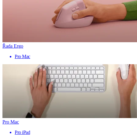
Řada Ergo
Pro Mac
Pro Mac
Pro iPad