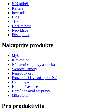
Náš příběh
Kariéra
Investoři
Blog
Tisk
Udržitelnost
Recyklace
Přístupnost
Nakupujte produkty
Myši
Klávesnice
Náhlavní soupravy a sluchátka
Webové kamery
Reproduktory
Pouzdra s klávesnicí pro iPad
Herní myši
Herní klávesnice
Herní náhlavní soupravy
Mikrofony
Pro produktivitu