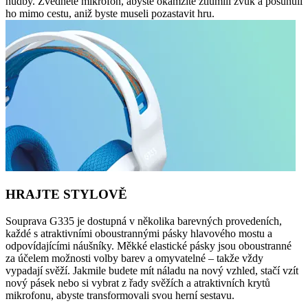
hudby. Zvedněte mikrofon, abyste okamžitě ztlumili zvuk a posunuli
ho mimo cestu, aniž byste museli pozastavit hru.
HRAJTE STYLOVĚ
Souprava G335 je dostupná v několika barevných provedeních,
každé s atraktivními oboustrannými pásky hlavového mostu a
odpovídajícími náušníky. Měkké elastické pásky jsou oboustranné
za účelem možnosti volby barev a omyvatelné – takže vždy
vypadají svěží. Jakmile budete mít náladu na nový vzhled, stačí vzít
nový pásek nebo si vybrat z řady svěžích a atraktivních krytů
mikrofonu, abyste transformovali svou herní sestavu.