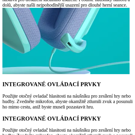
dolů, abyste našli nejpohodlnější usazení pro dlouhé herní seance.
INTEGROVANÉ OVLÁDACÍ PRVKY
Použijte otočný ovladač hlasitosti na náušníku pro zesílení hry nebo
hudby. Zvedněte mikrofon, abyste okamžitě ztlumili zvuk a posunuli
ho mimo cestu, aniž byste museli pozastavit hru.
INTEGROVANÉ OVLÁDACÍ PRVKY
Použijte otočný ovladač hlasitosti na náušníku pro zesílení hry nebo