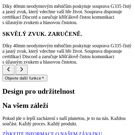
Díky 40mm neodymovým měničům poskytuje souprava G335 čistý
a jasný zvuk, který vdechne vaší hře život. Souprava disponuje
certifikací Discord a zaručuje křišťálově čistou komunikaci
s úžasným zvukem a hlasovou čistotou.
SKVĚLÝ ZVUK. ZARUČENĚ.
Díky 40mm neodymovým měničům poskytuje souprava G335 čistý
a jasný zvuk, který vdechne vaší hře život. Souprava disponuje
certifikací Discord a zaručuje křišťálově čistou komunikaci
s úžasným zvukem a hlasovou čistotou.
Objevte další funkce
Design pro udržitelnost
Na všem záleží
Pokud jde o lepší zacházení s naší planetou, je to na nás. Každou
součást. Každý proces. Každý produkt.
ZÍSKEJTE INFORMACE O NAŠEM ZÁVAZKU