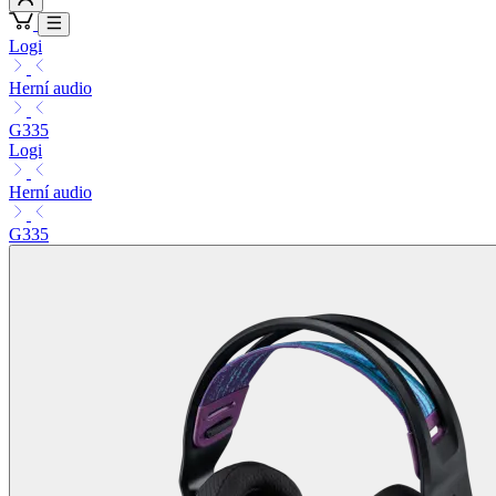
Logi
Herní audio
G335
Logi
Herní audio
G335