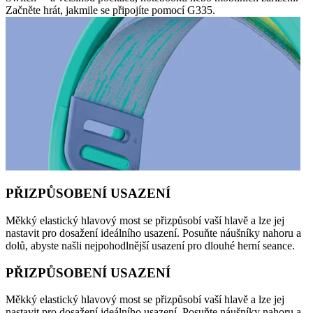
Začněte hrát, jakmile se připojíte pomocí G335.
PŘIZPŮSOBENÍ USAZENÍ
Měkký elastický hlavový most se přizpůsobí vaší hlavě a lze jej
nastavit pro dosažení ideálního usazení. Posuňte náušníky nahoru a
dolů, abyste našli nejpohodlnější usazení pro dlouhé herní seance.
PŘIZPŮSOBENÍ USAZENÍ
Měkký elastický hlavový most se přizpůsobí vaší hlavě a lze jej
nastavit pro dosažení ideálního usazení. Posuňte náušníky nahoru a