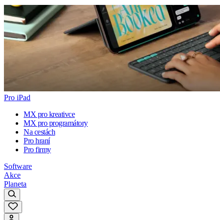
Pro iPad
MX pro kreativce
MX pro programátory
Na cestách
Pro hraní
Pro firmy
Software
Akce
Planeta