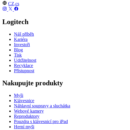
CZ,cs
Logitech
Náš příběh
Kariéra
Investoři
Blog
Tisk
Udržitelnost
Recyklace
Přístupnost
Nakupujte produkty
Myši
Klávesnice
Náhlavní soupravy a sluchátka
Webové kamery
Reproduktory
Pouzdra s klávesnicí pro iPad
Herní myši