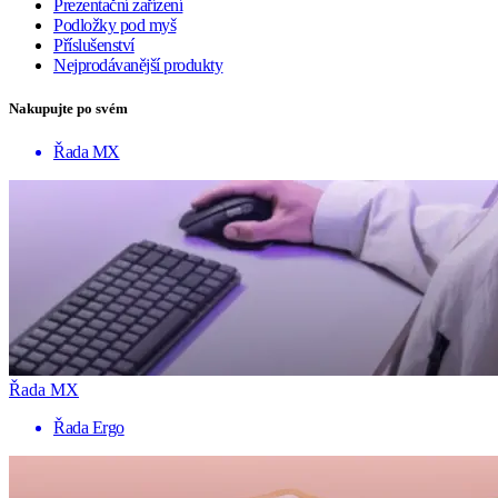
Prezentační zařízení
Podložky pod myš
Příslušenství
Nejprodávanější produkty
Nakupujte po svém
Řada MX
Řada MX
Řada Ergo