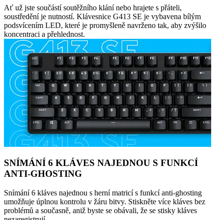
Ať už jste součástí soutěžního klání nebo hrajete s přáteli,
soustředění je nutností. Klávesnice G413 SE je vybavena bílým
podsvícením LED, které je promyšleně navrženo tak, aby zvýšilo
koncentraci a přehlednost.
SNÍMÁNÍ 6 KLÁVES NAJEDNOU S FUNKCÍ
ANTI-GHOSTING
Snímání 6 kláves najednou s herní matricí s funkcí anti-ghosting
umožňuje úplnou kontrolu v žáru bitvy. Stiskněte více kláves bez
problémů a současně, aniž byste se obávali, že se stisky kláves
nezaregistrují.