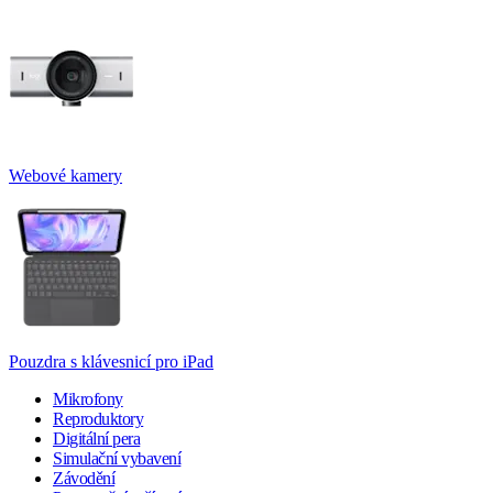
Webové kamery
Pouzdra s klávesnicí pro iPad
Mikrofony
Reproduktory
Digitální pera
Simulační vybavení
Závodění