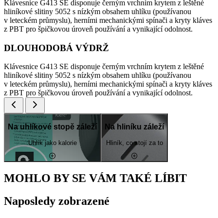
Klávesnice G413 SE disponuje černým vrchním krytem z leštěné
hliníkové slitiny 5052 s nízkým obsahem uhlíku (používanou
v leteckém průmyslu), herními mechanickými spínači a kryty kláves
z PBT pro špičkovou úroveň používání a vynikající odolnost.
DLOUHODOBÁ VÝDRŽ
Klávesnice G413 SE disponuje černým vrchním krytem z leštěné
hliníkové slitiny 5052 s nízkým obsahem uhlíku (používanou
v leteckém průmyslu), herními mechanickými spínači a kryty kláves
z PBT pro špičkovou úroveň používání a vynikající odolnost.
Na uhlíkové stopě záleží
Na hliníku záleží
Uhlík jako kalorie
Hliník, co stojí za to
MOHLO BY SE VÁM TAKÉ LÍBIT
Naposledy zobrazené