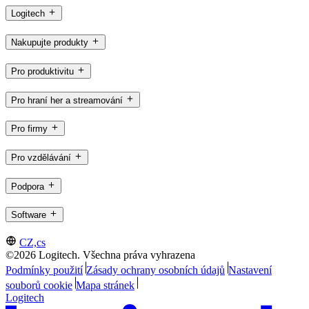
Logitech
Nakupujte produkty
Pro produktivitu
Pro hraní her a streamování
Pro firmy
Pro vzdělávání
Podpora
Software
CZ,cs
©2026 Logitech. Všechna práva vyhrazena
Podmínky použití
Zásady ochrany osobních údajů
Nastavení
souborů cookie
Mapa stránek
Logitech