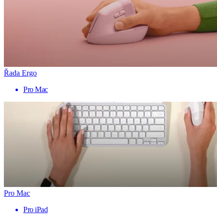
Řada Ergo
Pro Mac
Pro Mac
Pro iPad