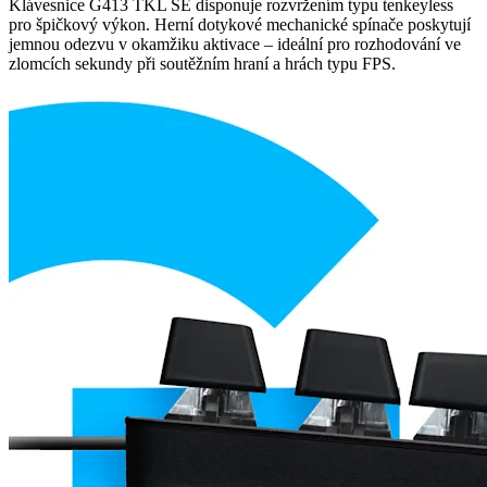
Klávesnice G413 TKL SE disponuje rozvržením typu tenkeyless
pro špičkový výkon. Herní dotykové mechanické spínače poskytují
jemnou odezvu v okamžiku aktivace – ideální pro rozhodování ve
zlomcích sekundy při soutěžním hraní a hrách typu FPS.