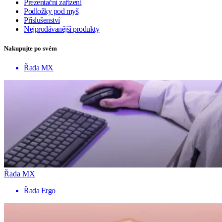
Prezentační zařízení
Podložky pod myš
Příslušenství
Nejprodávanější produkty
Nakupujte po svém
Řada MX
Řada MX
Řada Ergo