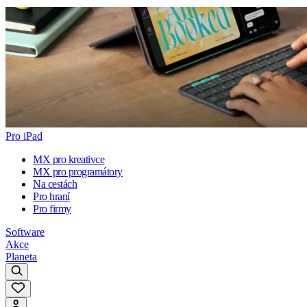
Pro iPad
MX pro kreativce
MX pro programátory
Na cestách
Pro hraní
Pro firmy
Software
Akce
Planeta