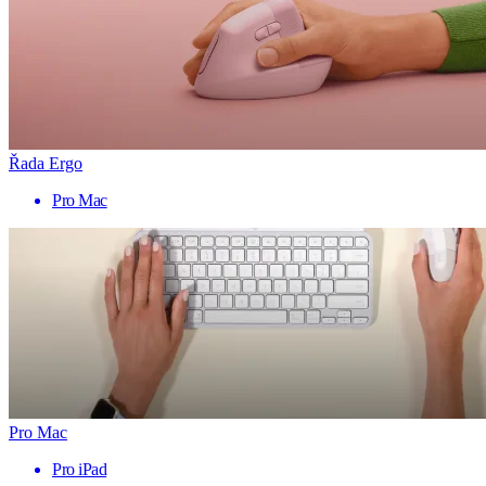
Řada Ergo
Pro Mac
Pro Mac
Pro iPad