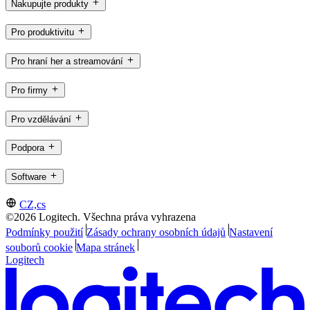
Nakupujte produkty
Pro produktivitu
Pro hraní her a streamování
Pro firmy
Pro vzdělávání
Podpora
Software
CZ,cs
©2026 Logitech. Všechna práva vyhrazena
Podmínky použití
Zásady ochrany osobních údajů
Nastavení
souborů cookie
Mapa stránek
Logitech