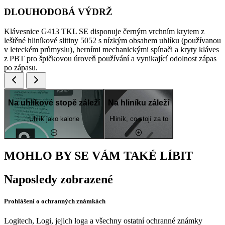
DLOUHODOBÁ VÝDRŽ
Klávesnice G413 TKL SE disponuje černým vrchním krytem z
leštěné hliníkové slitiny 5052 s nízkým obsahem uhlíku (používanou
v leteckém průmyslu), herními mechanickými spínači a kryty kláves
z PBT pro špičkovou úroveň používání a vynikající odolnost zápas
po zápasu.
Na uhlíkové stopě záleží
Na hliníku záleží
Uhlík jako kalorie
Hliník, co stojí za to
MOHLO BY SE VÁM TAKÉ LÍBIT
Naposledy zobrazené
Prohlášení o ochranných známkách
Logitech, Logi, jejich loga a všechny ostatní ochranné známky