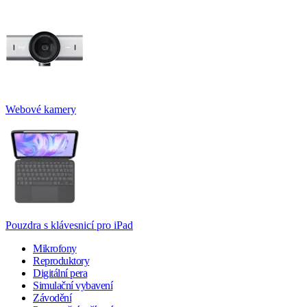
Webové kamery
Pouzdra s klávesnicí pro iPad
Mikrofony
Reproduktory
Digitální pera
Simulační vybavení
Závodění