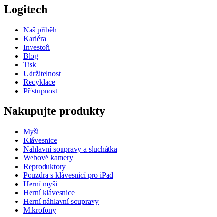
Logitech
Náš příběh
Kariéra
Investoři
Blog
Tisk
Udržitelnost
Recyklace
Přístupnost
Nakupujte produkty
Myši
Klávesnice
Náhlavní soupravy a sluchátka
Webové kamery
Reproduktory
Pouzdra s klávesnicí pro iPad
Herní myši
Herní klávesnice
Herní náhlavní soupravy
Mikrofony