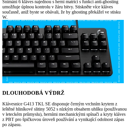
Snímání 6 kláves najednou s herní matricí s funkcí anti-ghosting
umožňuje úplnou kontrolu v žáru bitvy. Stiskněte více kláves
současně, aniž byste se obávali, že by ghosting překážel ve stisku
W.
DLOUHODOBÁ VÝDRŽ
Klávesnice G413 TKL SE disponuje černým vrchním krytem z
leštěné hliníkové slitiny 5052 s nízkým obsahem uhlíku (používanou
v leteckém průmyslu), herními mechanickými spínači a kryty kláves
z PBT pro špičkovou úroveň používání a vynikající odolnost zápas
po zápasu.