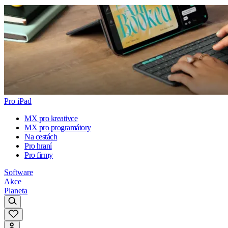
Pro iPad
MX pro kreativce
MX pro programátory
Na cestách
Pro hraní
Pro firmy
Software
Akce
Planeta