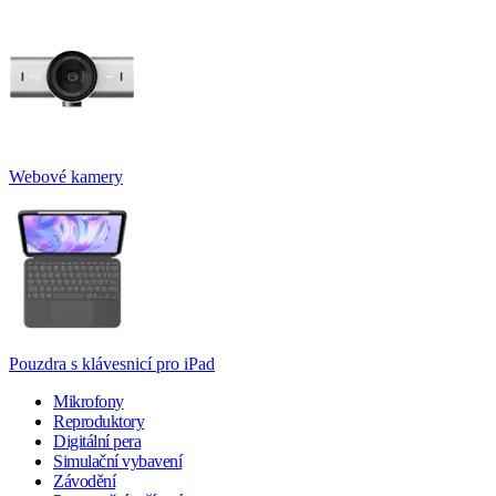
Webové kamery
Pouzdra s klávesnicí pro iPad
Mikrofony
Reproduktory
Digitální pera
Simulační vybavení
Závodění