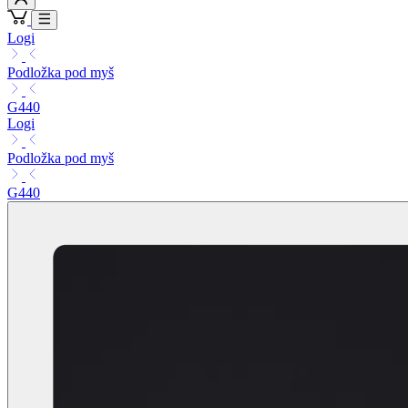
Logi
Podložka pod myš
G440
Logi
Podložka pod myš
G440