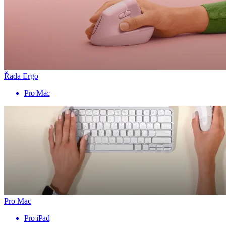
Řada Ergo
Pro Mac
Pro Mac
Pro iPad