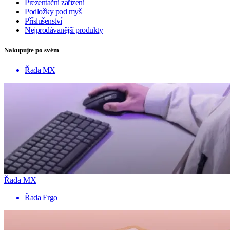
Prezentační zařízení
Podložky pod myš
Příslušenství
Nejprodávanější produkty
Nakupujte po svém
Řada MX
Řada MX
Řada Ergo