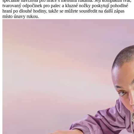
speciálně navržena pro hráče s menšími rukama. Její kompaktní tvar,
tvarovaný odpočinek pro palec a kluzné nožky poskytují pohodlné
hraní po dlouhé hodiny, takže se můžete soustředit na další zápas
místo únavy rukou.