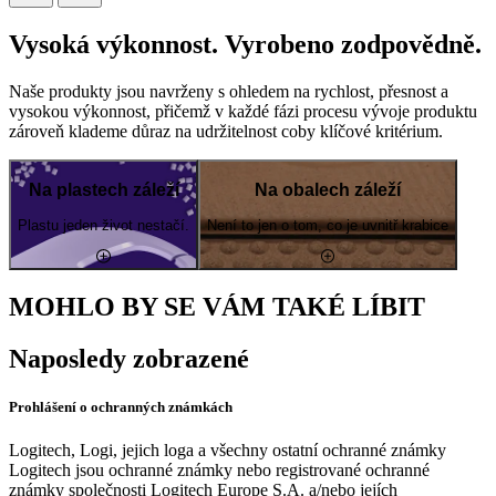
Vysoká výkonnost. Vyrobeno zodpovědně.
Naše produkty jsou navrženy s ohledem na rychlost, přesnost a
vysokou výkonnost, přičemž v každé fázi procesu vývoje produktu
zároveň klademe důraz na udržitelnost coby klíčové kritérium.
Na plastech záleží
Na obalech záleží
Plastu jeden život nestačí.
Není to jen o tom, co je uvnitř krabice
MOHLO BY SE VÁM TAKÉ LÍBIT
Naposledy zobrazené
Prohlášení o ochranných známkách
Logitech, Logi, jejich loga a všechny ostatní ochranné známky
Logitech jsou ochranné známky nebo registrované ochranné
známky společnosti Logitech Europe S.A. a/nebo jejích