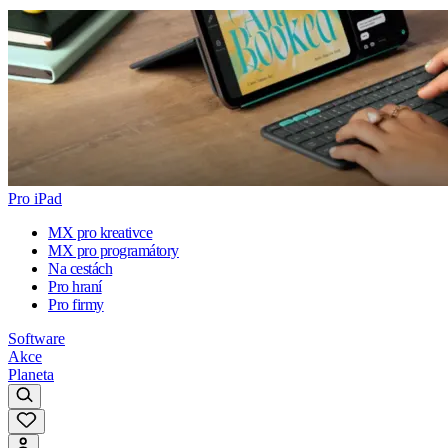
Pro iPad
MX pro kreativce
MX pro programátory
Na cestách
Pro hraní
Pro firmy
Software
Akce
Planeta