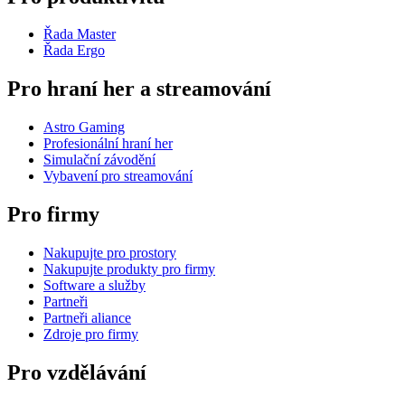
Řada Master
Řada Ergo
Pro hraní her a streamování
Astro Gaming
Profesionální hraní her
Simulační závodění
Vybavení pro streamování
Pro firmy
Nakupujte pro prostory
Nakupujte produkty pro firmy
Software a služby
Partneři
Partneři aliance
Zdroje pro firmy
Pro vzdělávání