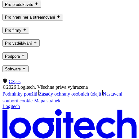
Pro produktivitu
Pro hraní her a streamování
Pro firmy
Pro vzdělávání
Podpora
Software
CZ,cs
©2026 Logitech. Všechna práva vyhrazena
Podmínky použití
Zásady ochrany osobních údajů
Nastavení
souborů cookie
Mapa stránek
Logitech