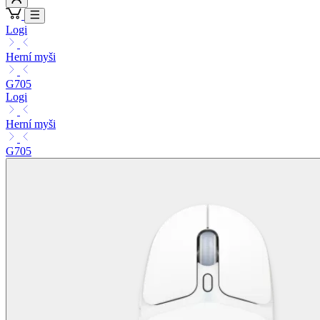
Logi
Herní myši
G705
Logi
Herní myši
G705