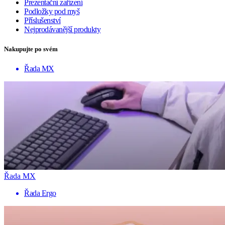
Prezentační zařízení
Podložky pod myš
Příslušenství
Nejprodávanější produkty
Nakupujte po svém
Řada MX
Řada MX
Řada Ergo