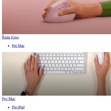
Řada Ergo
Pro Mac
Pro Mac
Pro iPad