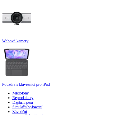
Webové kamery
Pouzdra s klávesnicí pro iPad
Mikrofony
Reproduktory
Digitální pera
Simulační vybavení
Závodění