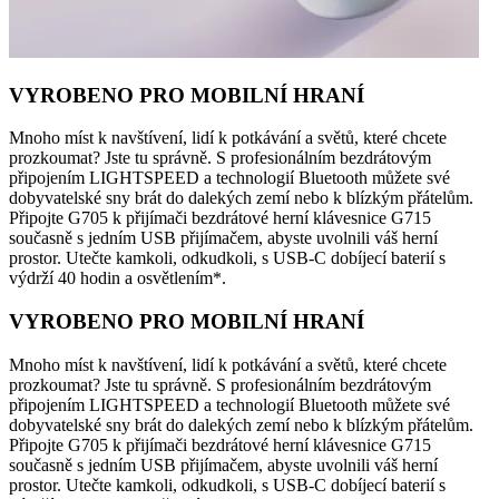
VYROBENO PRO MOBILNÍ HRANÍ
Mnoho míst k navštívení, lidí k potkávání a světů, které chcete
prozkoumat? Jste tu správně. S profesionálním bezdrátovým
připojením LIGHTSPEED a technologií Bluetooth můžete své
dobyvatelské sny brát do dalekých zemí nebo k blízkým přátelům.
Připojte G705 k přijímači bezdrátové herní klávesnice G715
současně s jedním USB přijímačem, abyste uvolnili váš herní
prostor. Utečte kamkoli, odkudkoli, s USB-C dobíjecí baterií s
výdrží 40 hodin a osvětlením*.
VYROBENO PRO MOBILNÍ HRANÍ
Mnoho míst k navštívení, lidí k potkávání a světů, které chcete
prozkoumat? Jste tu správně. S profesionálním bezdrátovým
připojením LIGHTSPEED a technologií Bluetooth můžete své
dobyvatelské sny brát do dalekých zemí nebo k blízkým přátelům.
Připojte G705 k přijímači bezdrátové herní klávesnice G715
současně s jedním USB přijímačem, abyste uvolnili váš herní
prostor. Utečte kamkoli, odkudkoli, s USB-C dobíjecí baterií s