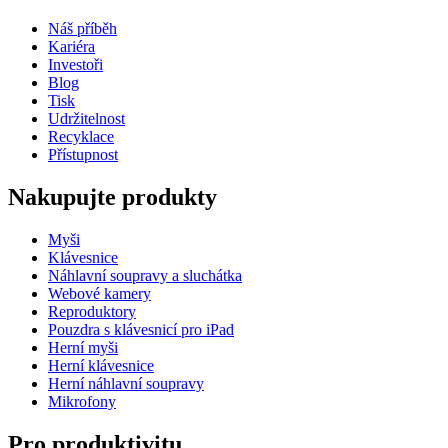
Náš příběh
Kariéra
Investoři
Blog
Tisk
Udržitelnost
Recyklace
Přístupnost
Nakupujte produkty
Myši
Klávesnice
Náhlavní soupravy a sluchátka
Webové kamery
Reproduktory
Pouzdra s klávesnicí pro iPad
Herní myši
Herní klávesnice
Herní náhlavní soupravy
Mikrofony
Pro produktivitu