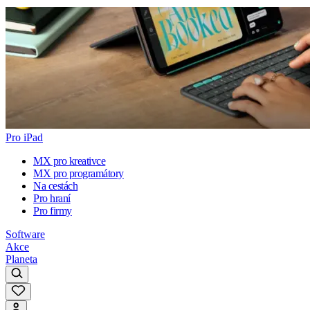
Pro iPad
MX pro kreativce
MX pro programátory
Na cestách
Pro hraní
Pro firmy
Software
Akce
Planeta