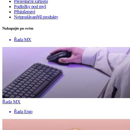
Prezentační zařízení
Podložky pod myš
Příslušenství
Nejprodávanější produkty
Nakupujte po svém
Řada MX
Řada MX
Řada Ergo