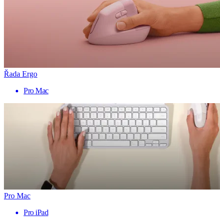
Řada Ergo
Pro Mac
Pro Mac
Pro iPad