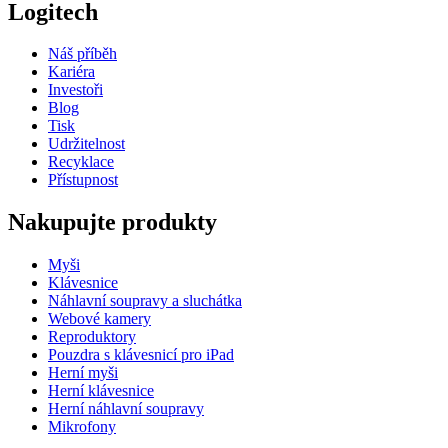
Logitech
Náš příběh
Kariéra
Investoři
Blog
Tisk
Udržitelnost
Recyklace
Přístupnost
Nakupujte produkty
Myši
Klávesnice
Náhlavní soupravy a sluchátka
Webové kamery
Reproduktory
Pouzdra s klávesnicí pro iPad
Herní myši
Herní klávesnice
Herní náhlavní soupravy
Mikrofony