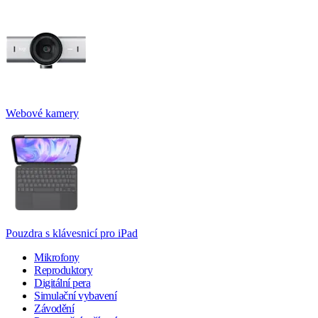
Webové kamery
Pouzdra s klávesnicí pro iPad
Mikrofony
Reproduktory
Digitální pera
Simulační vybavení
Závodění