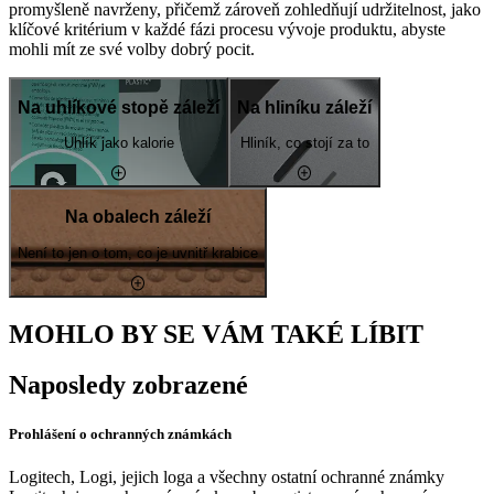
promyšleně navrženy, přičemž zároveň zohledňují udržitelnost, jako
klíčové kritérium v každé fázi procesu vývoje produktu, abyste
mohli mít ze své volby dobrý pocit.
Na uhlíkové stopě záleží
Na hliníku záleží
Uhlík jako kalorie
Hliník, co stojí za to
Na obalech záleží
Není to jen o tom, co je uvnitř krabice
MOHLO BY SE VÁM TAKÉ LÍBIT
Naposledy zobrazené
Prohlášení o ochranných známkách
Logitech, Logi, jejich loga a všechny ostatní ochranné známky