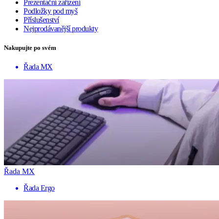
Prezentační zařízení
Podložky pod myš
Příslušenství
Nejprodávanější produkty
Nakupujte po svém
Řada MX
Řada MX
Řada Ergo