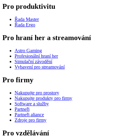
Pro produktivitu
Řada Master
Řada Ergo
Pro hraní her a streamování
Astro Gaming
Profesionální hraní her
Simulační závodění
Vybavení pro streamování
Pro firmy
Nakupujte pro prostory
Nakupujte produkty pro firmy
Software a služby
Partneři
Partneři aliance
Zdroje pro firmy
Pro vzdělávání