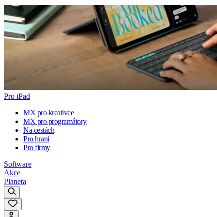
Pro iPad
MX pro kreativce
MX pro programátory
Na cestách
Pro hraní
Pro firmy
Software
Akce
Planeta