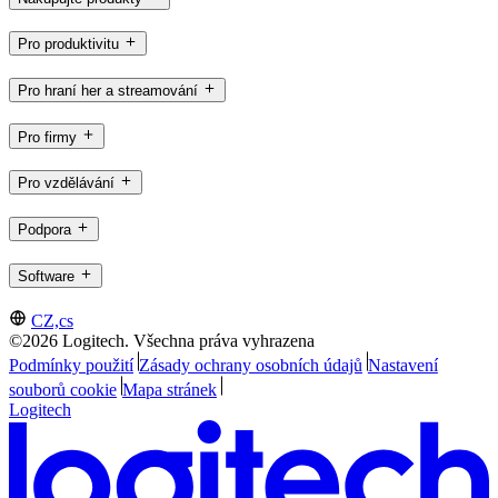
Pro produktivitu
Pro hraní her a streamování
Pro firmy
Pro vzdělávání
Podpora
Software
CZ,cs
©2026 Logitech. Všechna práva vyhrazena
Podmínky použití
Zásady ochrany osobních údajů
Nastavení
souborů cookie
Mapa stránek
Logitech