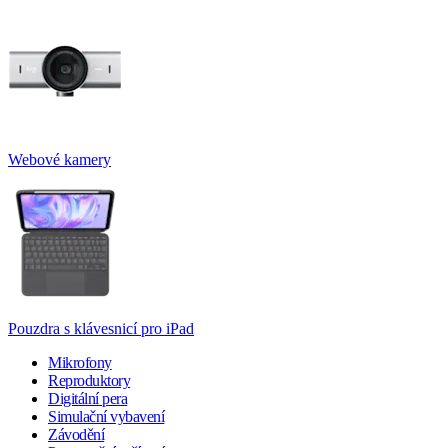
Webové kamery
Pouzdra s klávesnicí pro iPad
Mikrofony
Reproduktory
Digitální pera
Simulační vybavení
Závodění