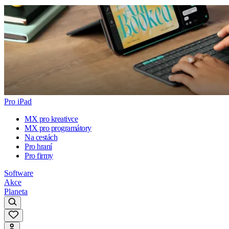
Pro iPad
MX pro kreativce
MX pro programátory
Na cestách
Pro hraní
Pro firmy
Software
Akce
Planeta