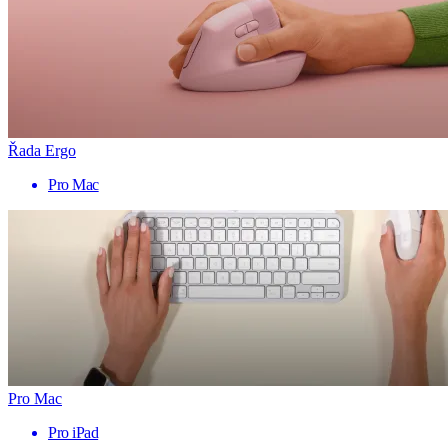
Řada Ergo
Pro Mac
Pro Mac
Pro iPad