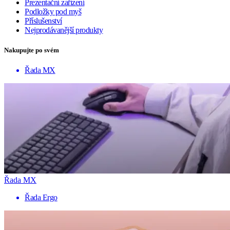
Prezentační zařízení
Podložky pod myš
Příslušenství
Nejprodávanější produkty
Nakupujte po svém
Řada MX
Řada MX
Řada Ergo