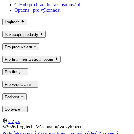
G Hub pro hraní her a streamování
Options+ pro výkonnost
Logitech
Nakupujte produkty
Pro produktivitu
Pro hraní her a streamování
Pro firmy
Pro vzdělávání
Podpora
Software
CZ,cs
©2026 Logitech. Všechna práva vyhrazena
Podmínky použití
Zásady ochrany osobních údajů
Nastavení