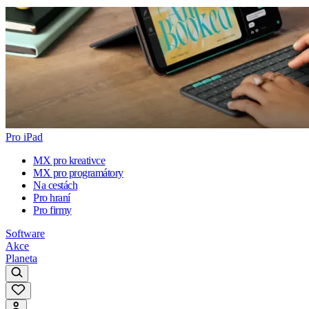
Pro iPad
MX pro kreativce
MX pro programátory
Na cestách
Pro hraní
Pro firmy
Software
Akce
Planeta