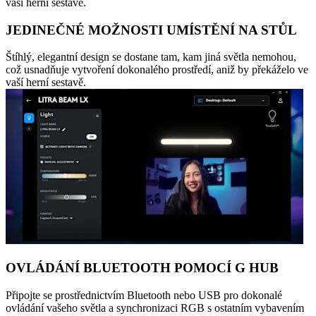
vaší herní sestavě.
JEDINEČNÉ MOŽNOSTI UMÍSTĚNÍ NA STŮL
Štíhlý, elegantní design se dostane tam, kam jiná světla nemohou,
což usnadňuje vytvoření dokonalého prostředí, aniž by překáželo ve
vaší herní sestavě.
OVLÁDÁNÍ BLUETOOTH POMOCÍ G HUB
Připojte se prostřednictvím Bluetooth nebo USB pro dokonalé
ovládání vašeho světla a synchronizaci RGB s ostatním vybavením