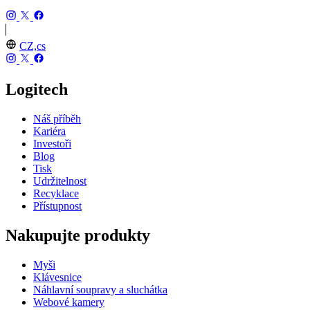
CZ,cs
Logitech
Náš příběh
Kariéra
Investoři
Blog
Tisk
Udržitelnost
Recyklace
Přístupnost
Nakupujte produkty
Myši
Klávesnice
Náhlavní soupravy a sluchátka
Webové kamery