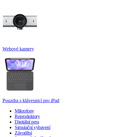
Webové kamery
Pouzdra s klávesnicí pro iPad
Mikrofony
Reproduktory
Digitální pera
Simulační vybavení
Závodění