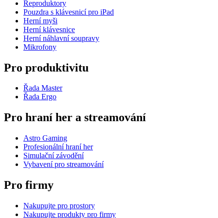
Reproduktory
Pouzdra s klávesnicí pro iPad
Herní myši
Herní klávesnice
Herní náhlavní soupravy
Mikrofony
Pro produktivitu
Řada Master
Řada Ergo
Pro hraní her a streamování
Astro Gaming
Profesionální hraní her
Simulační závodění
Vybavení pro streamování
Pro firmy
Nakupujte pro prostory
Nakupujte produkty pro firmy