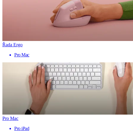
Řada Ergo
Pro Mac
Pro Mac
Pro iPad