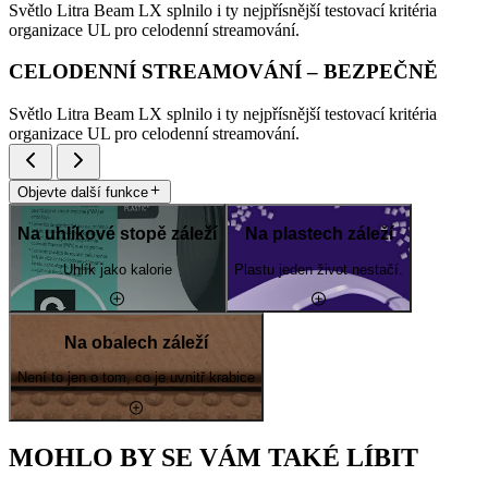
Světlo Litra Beam LX splnilo i ty nejpřísnější testovací kritéria
organizace UL pro celodenní streamování.
CELODENNÍ STREAMOVÁNÍ – BEZPEČNĚ
Světlo Litra Beam LX splnilo i ty nejpřísnější testovací kritéria
organizace UL pro celodenní streamování.
Objevte další funkce
Na uhlíkové stopě záleží
Na plastech záleží
Uhlík jako kalorie
Plastu jeden život nestačí.
Na obalech záleží
Není to jen o tom, co je uvnitř krabice
MOHLO BY SE VÁM TAKÉ LÍBIT