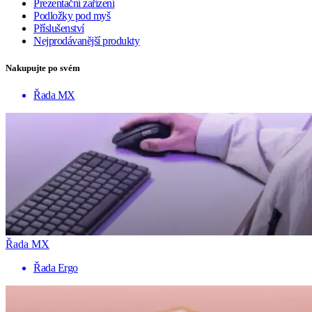
Prezentační zařízení
Podložky pod myš
Příslušenství
Nejprodávanější produkty
Nakupujte po svém
Řada MX
Řada MX
Řada Ergo