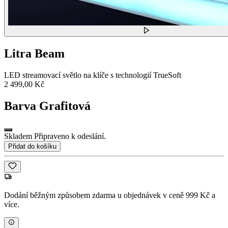
Litra Beam
LED streamovací světlo na klíče s technologií TrueSoft
2 499,00 Kč
Barva
Grafitová
Skladem Připraveno k odeslání.
Přidat do košíku
Dodání běžným způsobem zdarma u objednávek v ceně 999 Kč a
více.