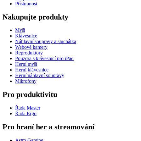
Přístupnost
Nakupujte produkty
Myši
Klávesnice
Náhlavní soupravy a sluchátka
Webové kamery
Reproduktory
Pouzdra s klávesnicí pro iPad
Herní myši
Herní klávesnice
Herní náhlavní soupravy
Mikrofony
Pro produktivitu
Řada Master
Řada Ergo
Pro hraní her a streamování
Astro Gaming