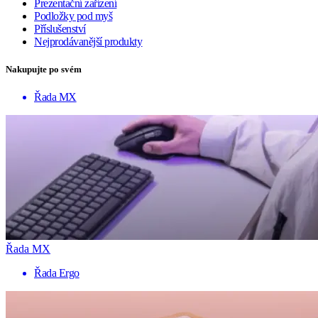
Prezentační zařízení
Podložky pod myš
Příslušenství
Nejprodávanější produkty
Nakupujte po svém
Řada MX
Řada MX
Řada Ergo