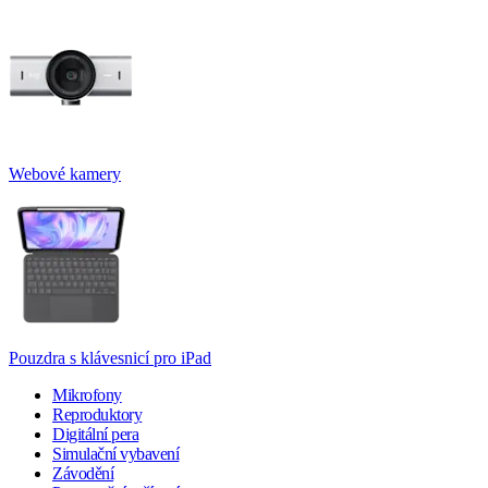
Webové kamery
Pouzdra s klávesnicí pro iPad
Mikrofony
Reproduktory
Digitální pera
Simulační vybavení
Závodění