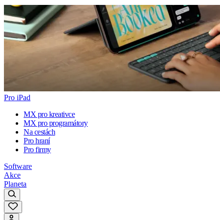
Pro iPad
MX pro kreativce
MX pro programátory
Na cestách
Pro hraní
Pro firmy
Software
Akce
Planeta