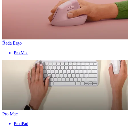
Řada Ergo
Pro Mac
Pro Mac
Pro iPad