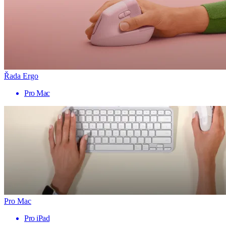
Řada Ergo
Pro Mac
Pro Mac
Pro iPad