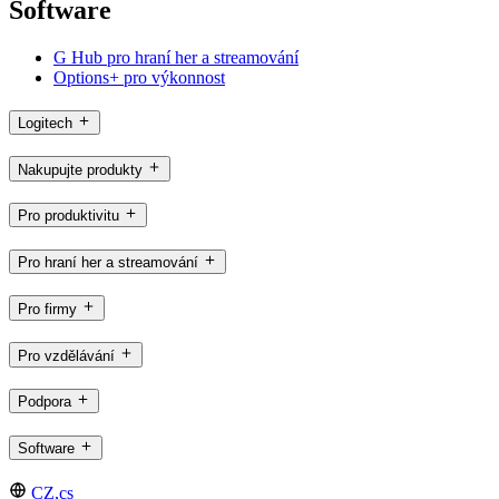
Software
G Hub pro hraní her a streamování
Options+ pro výkonnost
Logitech
Nakupujte produkty
Pro produktivitu
Pro hraní her a streamování
Pro firmy
Pro vzdělávání
Podpora
Software
CZ,cs