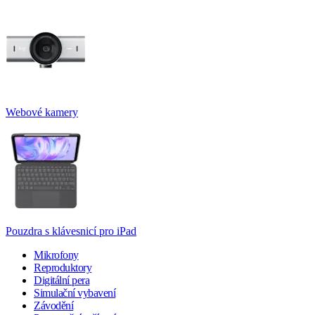
Webové kamery
Pouzdra s klávesnicí pro iPad
Mikrofony
Reproduktory
Digitální pera
Simulační vybavení
Závodění