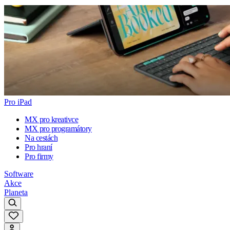
Pro iPad
MX pro kreativce
MX pro programátory
Na cestách
Pro hraní
Pro firmy
Software
Akce
Planeta