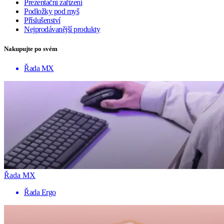
Prezentační zařízení
Podložky pod myš
Příslušenství
Nejprodávanější produkty
Nakupujte po svém
Řada MX
Řada MX
Řada Ergo