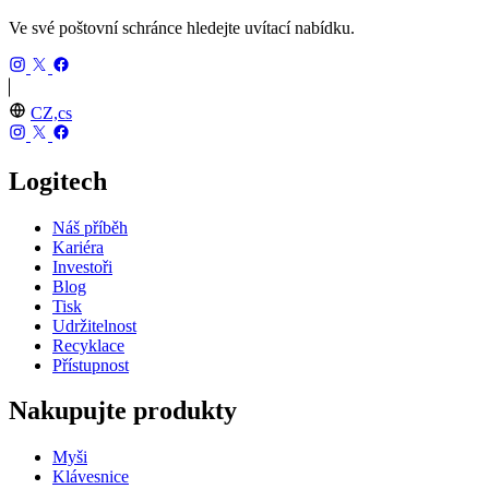
Ve své poštovní schránce hledejte uvítací nabídku.
CZ,cs
Logitech
Náš příběh
Kariéra
Investoři
Blog
Tisk
Udržitelnost
Recyklace
Přístupnost
Nakupujte produkty
Myši
Klávesnice