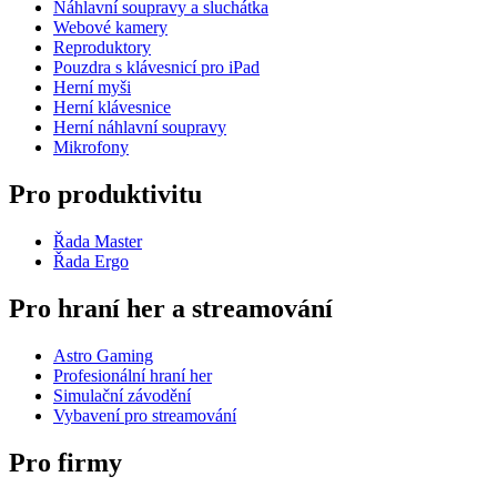
Náhlavní soupravy a sluchátka
Webové kamery
Reproduktory
Pouzdra s klávesnicí pro iPad
Herní myši
Herní klávesnice
Herní náhlavní soupravy
Mikrofony
Pro produktivitu
Řada Master
Řada Ergo
Pro hraní her a streamování
Astro Gaming
Profesionální hraní her
Simulační závodění
Vybavení pro streamování
Pro firmy