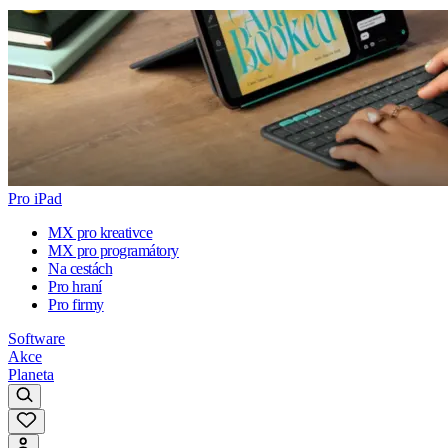
Pro iPad
MX pro kreativce
MX pro programátory
Na cestách
Pro hraní
Pro firmy
Software
Akce
Planeta