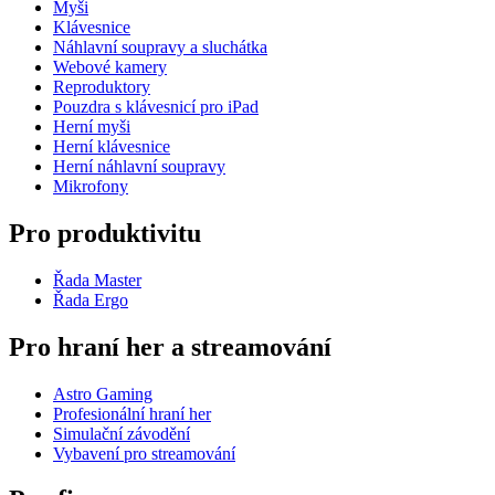
Myši
Klávesnice
Náhlavní soupravy a sluchátka
Webové kamery
Reproduktory
Pouzdra s klávesnicí pro iPad
Herní myši
Herní klávesnice
Herní náhlavní soupravy
Mikrofony
Pro produktivitu
Řada Master
Řada Ergo
Pro hraní her a streamování
Astro Gaming
Profesionální hraní her
Simulační závodění
Vybavení pro streamování