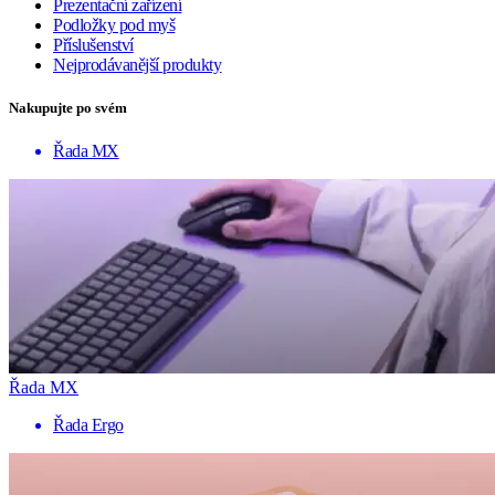
Prezentační zařízení
Podložky pod myš
Příslušenství
Nejprodávanější produkty
Nakupujte po svém
Řada MX
Řada MX
Řada Ergo