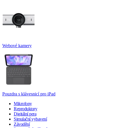
Webové kamery
Pouzdra s klávesnicí pro iPad
Mikrofony
Reproduktory
Digitální pera
Simulační vybavení
Závodění