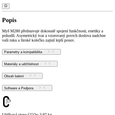
Popis
Myš M280 představuje dokonalé spojení funkčnosti, estetiky a
pohodlí. Asymetrický tvar a vzorovaný povrch doslova nadchne
vaši ruku a široké kolečko zajistí lepší posuv.
Parametry a kompatibilita
Materiály a udržitelnost
Obsah balení
Software a Podpora
3.97
Uhlíková stopa CO2e: 3.97 kg