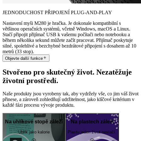
JEDNODUCHOST PŘIPOJENÍ PLUG-AND-PLAY
Nastavení myši M280 je hračka. Je dokonale kompatibilní s
většinou operačních systémů, včetně Windows, macOS a Linux.
Stačí připojit přijímač USB k vašemu počítači nebo notebooku a
během několika sekund můžete začít pracovat. Přijímač poskytuje
silné, spolehlivé a bezchybné bezdrátové připojení s dosahem až 10
metrů (33 stop).
Objevte další funkce
Stvořeno pro skutečný život. Nezatěžuje
životní prostředí.
Naše produkty jsou vyrobeny tak, aby vydržely vše, co jim váš život
přinese, a zároveň zohledňují udržitelnost, jako klíčové kritérium v
každé fázi procesu vývoje produktu.
Na uhlíkové stopě záleží
Na plastech záleží
Uhlík jako kalorie
Plastu jeden život nestačí.