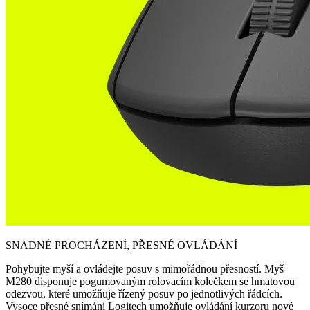
SNADNÉ PROCHÁZENÍ, PŘESNÉ OVLÁDÁNÍ
Pohybujte myší a ovládejte posuv s mimořádnou přesností. Myš
M280 disponuje pogumovaným rolovacím kolečkem se hmatovou
odezvou, které umožňuje řízený posuv po jednotlivých řádcích.
Vysoce přesné snímání Logitech umožňuje ovládání kurzoru nové