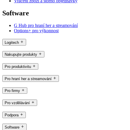
Vrácení zboží a storno objednávky
Software
G Hub pro hraní her a streamování
Options+ pro výkonnost
Logitech
Nakupujte produkty
Pro produktivitu
Pro hraní her a streamování
Pro firmy
Pro vzdělávání
Podpora
Software