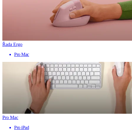
Řada Ergo
Pro Mac
Pro Mac
Pro iPad