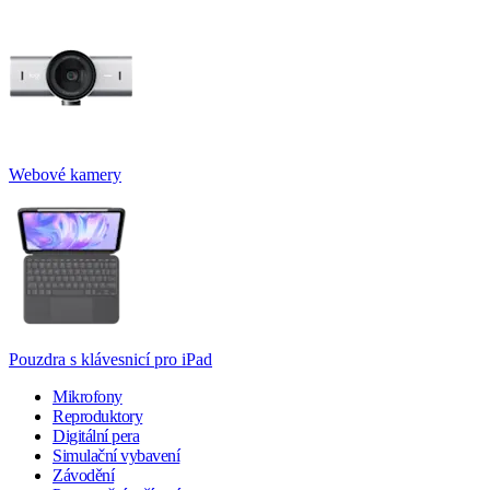
Webové kamery
Pouzdra s klávesnicí pro iPad
Mikrofony
Reproduktory
Digitální pera
Simulační vybavení
Závodění