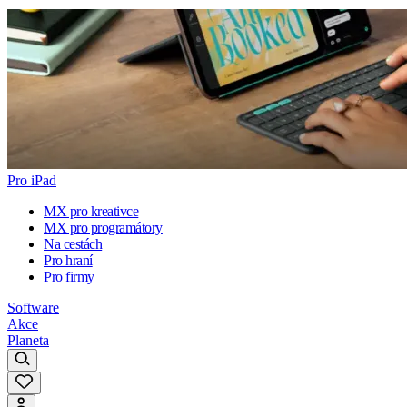
Pro iPad
MX pro kreativce
MX pro programátory
Na cestách
Pro hraní
Pro firmy
Software
Akce
Planeta