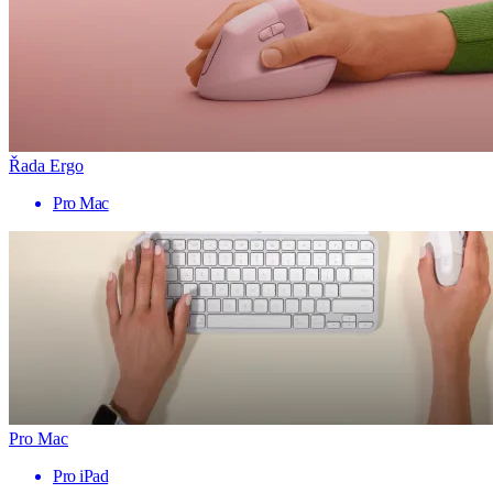
Řada Ergo
Pro Mac
Pro Mac
Pro iPad