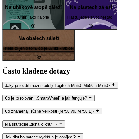
Na uhlíkové stopě záleží
Na plastech záleží
Uhlík jako kalorie
Plastu jeden život nestačí.
Na obalech záleží
Není to jen o tom, co je uvnitř krabice
Často kladené dotazy
Jaký je rozdíl mezi modely Logitech M550, M650 a M750?
Co je to rolování „SmartWheel" a jak funguje?
Co znamenají různé velikosti (M750 vs. M750 L)?
Má skutečně „tichá kliknutí"?
Jak dlouho baterie vydrží a je dobíjecí?