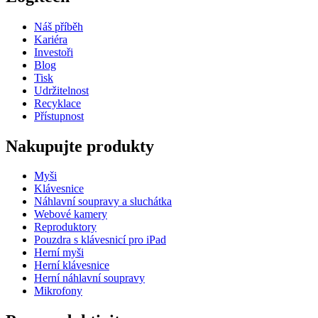
Náš příběh
Kariéra
Investoři
Blog
Tisk
Udržitelnost
Recyklace
Přístupnost
Nakupujte produkty
Myši
Klávesnice
Náhlavní soupravy a sluchátka
Webové kamery
Reproduktory
Pouzdra s klávesnicí pro iPad
Herní myši
Herní klávesnice
Herní náhlavní soupravy
Mikrofony