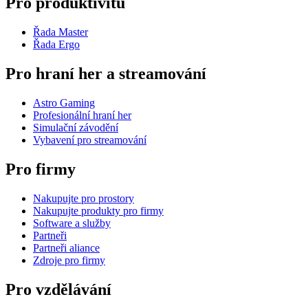
Pro produktivitu
Řada Master
Řada Ergo
Pro hraní her a streamování
Astro Gaming
Profesionální hraní her
Simulační závodění
Vybavení pro streamování
Pro firmy
Nakupujte pro prostory
Nakupujte produkty pro firmy
Software a služby
Partneři
Partneři aliance
Zdroje pro firmy
Pro vzdělávání