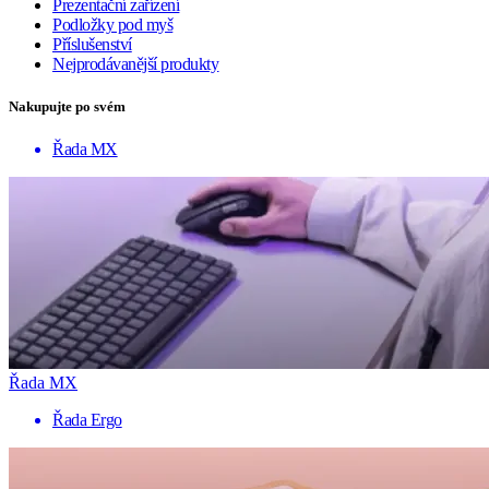
Prezentační zařízení
Podložky pod myš
Příslušenství
Nejprodávanější produkty
Nakupujte po svém
Řada MX
Řada MX
Řada Ergo