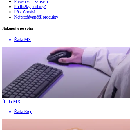
Prezentační zařízení
Podložky pod myš
Příslušenství
Nejprodávanější produkty
Nakupujte po svém
Řada MX
Řada MX
Řada Ergo