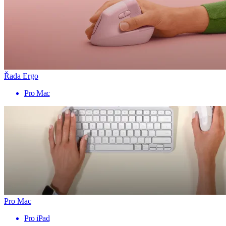
Řada Ergo
Pro Mac
Pro Mac
Pro iPad