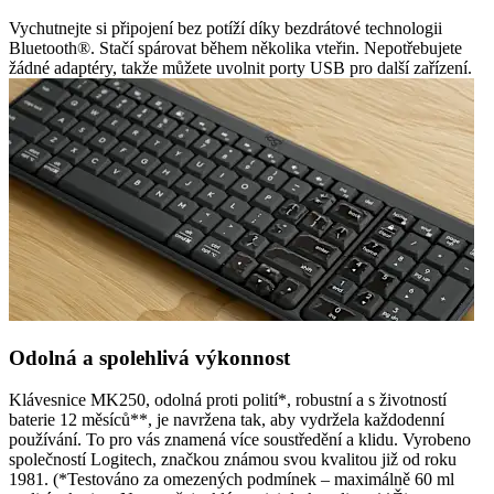
Vychutnejte si připojení bez potíží díky bezdrátové technologii
Bluetooth®. Stačí spárovat během několika vteřin. Nepotřebujete
žádné adaptéry, takže můžete uvolnit porty USB pro další zařízení.
Odolná a spolehlivá výkonnost
Klávesnice MK250, odolná proti polití*, robustní a s životností
baterie 12 měsíců**, je navržena tak, aby vydržela každodenní
používání. To pro vás znamená více soustředění a klidu. Vyrobeno
společností Logitech, značkou známou svou kvalitou již od roku
1981. (*Testováno za omezených podmínek – maximálně 60 ml