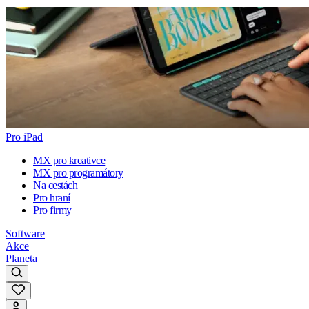
Pro iPad
MX pro kreativce
MX pro programátory
Na cestách
Pro hraní
Pro firmy
Software
Akce
Planeta