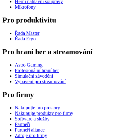
Herní náhlavní soupravy
Mikrofony
Pro produktivitu
Řada Master
Řada Ergo
Pro hraní her a streamování
Astro Gaming
Profesionální hraní her
Simulační závodění
Vybavení pro streamování
Pro firmy
Nakupujte pro prostory
Nakupujte produkty pro firmy
Software a služby
Partneři
Partneři aliance
Zdroje pro firmy