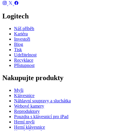
Logitech
Náš příběh
Kariéra
Investoři
Blog
Tisk
Udržitelnost
Recyklace
Přístupnost
Nakupujte produkty
Myši
Klávesnice
Náhlavní soupravy a sluchátka
Webové kamery
Reproduktory
Pouzdra s klávesnicí pro iPad
Herní myši
Herní klávesnice