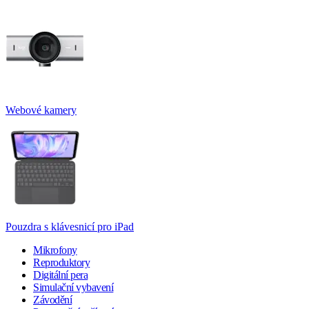
Webové kamery
Pouzdra s klávesnicí pro iPad
Mikrofony
Reproduktory
Digitální pera
Simulační vybavení
Závodění