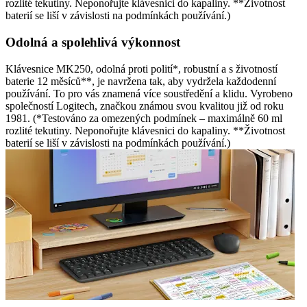
rozlité tekutiny. Neponořujte klávesnici do kapaliny. **Životnost
baterií se liší v závislosti na podmínkách používání.)
Odolná a spolehlivá výkonnost
Klávesnice MK250, odolná proti polití*, robustní a s životností
baterie 12 měsíců**, je navržena tak, aby vydržela každodenní
používání. To pro vás znamená více soustředění a klidu. Vyrobeno
společností Logitech, značkou známou svou kvalitou již od roku
1981. (*Testováno za omezených podmínek – maximálně 60 ml
rozlité tekutiny. Neponořujte klávesnici do kapaliny. **Životnost
baterií se liší v závislosti na podmínkách používání.)