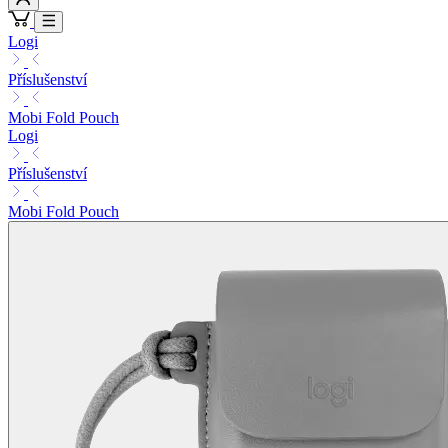
Logi
Příslušenství
Mobi Fold Pouch
Logi
Příslušenství
Mobi Fold Pouch