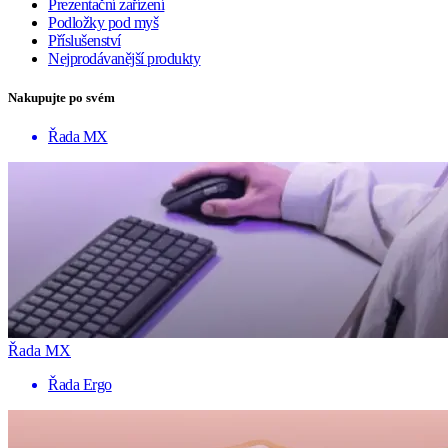
Prezentační zařízení
Podložky pod myš
Příslušenství
Nejprodávanější produkty
Nakupujte po svém
Řada MX
Řada MX
Řada Ergo