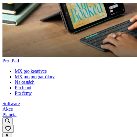
Pro iPad
MX pro kreativce
MX pro programátory
Na cestách
Pro hraní
Pro firmy
Software
Akce
Planeta