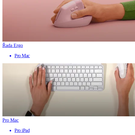
Řada Ergo
Pro Mac
Pro Mac
Pro iPad