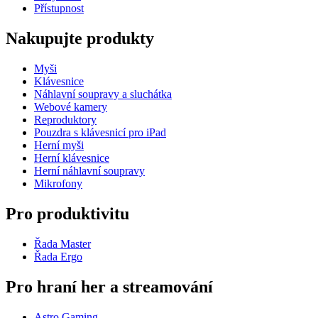
Přístupnost
Nakupujte produkty
Myši
Klávesnice
Náhlavní soupravy a sluchátka
Webové kamery
Reproduktory
Pouzdra s klávesnicí pro iPad
Herní myši
Herní klávesnice
Herní náhlavní soupravy
Mikrofony
Pro produktivitu
Řada Master
Řada Ergo
Pro hraní her a streamování
Astro Gaming