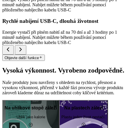
minutě nabíjení. Nabíjet můžete během používání pomocí
přiloženého nabíjecího kabelu USB-C
Rychlé nabíjení USB-C, dlouhá životnost
Energie vystačí při plném nabití až na 70 dní a až 3 hodiny po 1
minutě nabíjení. Nabíjet můžete během používání pomocí
přiloženého nabíjecího kabelu USB-C
Objevte další funkce
Vysoká výkonnost. Vyrobeno zodpovědně.
Naše produkty jsou navrženy s ohledem na rychlost, přesnost a
vysokou výkonnost, přičemž v každé fázi procesu vývoje produktu
zároveň klademe důraz na udržitelnost coby klíčové kritérium.
Na uhlíkové stopě záleží
Na plastech záleží
Uhlík jako kalorie
Plastu jeden život nestačí.