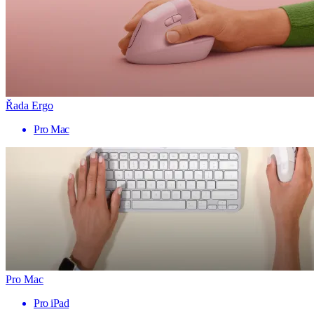
Řada Ergo
Pro Mac
Pro Mac
Pro iPad