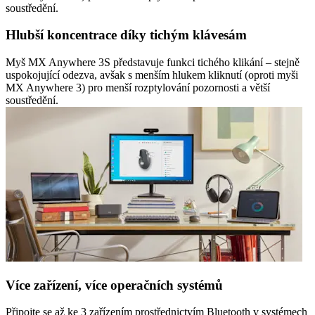
soustředění.
Hlubší koncentrace díky tichým klávesám
Myš MX Anywhere 3S představuje funkci tichého klikání – stejně
uspokojující odezva, avšak s menším hlukem kliknutí (oproti myši
MX Anywhere 3) pro menší rozptylování pozornosti a větší
soustředění.
Více zařízení, více operačních systémů
Připojte se až ke 3 zařízením prostřednictvím Bluetooth v systémech