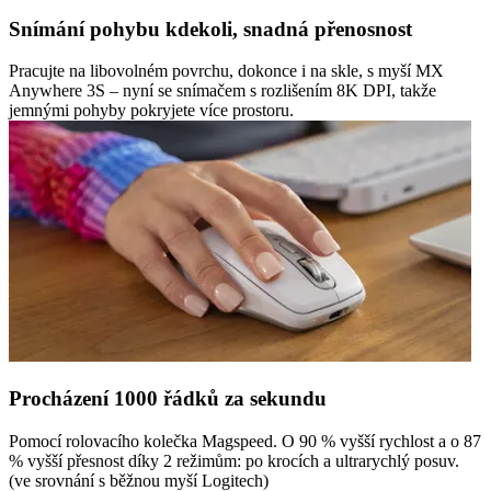
Snímání pohybu kdekoli, snadná přenosnost
Pracujte na libovolném povrchu, dokonce i na skle, s myší MX
Anywhere 3S – nyní se snímačem s rozlišením 8K DPI, takže
jemnými pohyby pokryjete více prostoru.
Procházení 1000 řádků za sekundu
Pomocí rolovacího kolečka Magspeed. O 90 % vyšší rychlost a o 87
% vyšší přesnost díky 2 režimům: po krocích a ultrarychlý posuv.
(ve srovnání s běžnou myší Logitech)