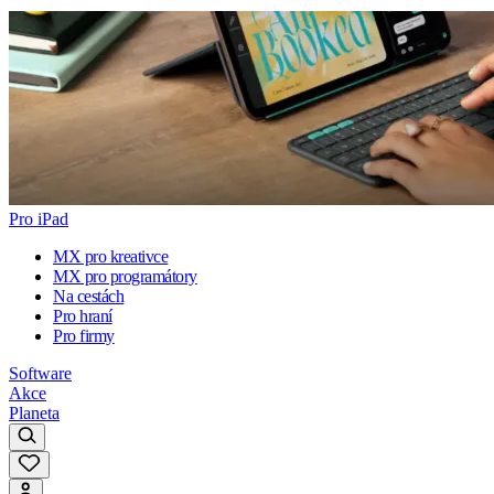
Pro iPad
MX pro kreativce
MX pro programátory
Na cestách
Pro hraní
Pro firmy
Software
Akce
Planeta