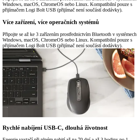
Windows, macOS, ChromeOS nebo Linux. Kompatibilní pouze s
přijímačem Logi Bolt USB (přijímač není součástí dodávky).
Více zařízení, více operačních systémů
Připojte se až ke 3 zařízením prostřednictvím Bluetooth v systémech
Windows, macOS, ChromeOS nebo Linux. Kompatibilní pouze s
přijímačem Logi Bolt USB (přijímač není součástí dodávky).
Rychlé nabíjení USB-C, dlouhá životnost
Energie vystačí při plném nabití až na 70 dní a až 3 hodiny po 1