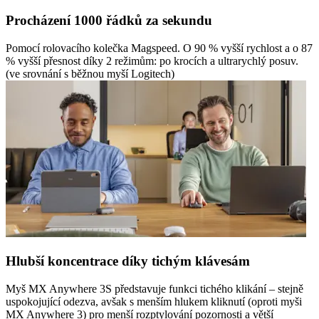
Procházení 1000 řádků za sekundu
Pomocí rolovacího kolečka Magspeed. O 90 % vyšší rychlost a o 87
% vyšší přesnost díky 2 režimům: po krocích a ultrarychlý posuv.
(ve srovnání s běžnou myší Logitech)
Hlubší koncentrace díky tichým klávesám
Myš MX Anywhere 3S představuje funkci tichého klikání – stejně
uspokojující odezva, avšak s menším hlukem kliknutí (oproti myši
MX Anywhere 3) pro menší rozptylování pozornosti a větší