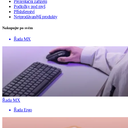
Prezentační zařízení
Podložky pod myš
Příslušenství
Nejprodávanější produkty
Nakupujte po svém
Řada MX
Řada MX
Řada Ergo