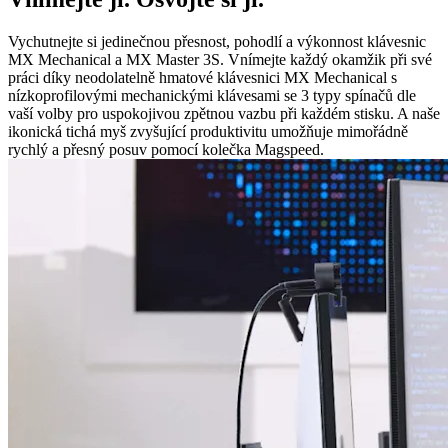
Vychutnejte si jedinečnou přesnost, pohodlí a výkonnost klávesnic
MX Mechanical a MX Master 3S. Vnímejte každý okamžik při své
práci díky neodolatelně hmatové klávesnici MX Mechanical s
nízkoprofilovými mechanickými klávesami se 3 typy spínačů dle
vaší volby pro uspokojivou zpětnou vazbu při každém stisku. A naše
ikonická tichá myš zvyšující produktivitu umožňuje mimořádně
rychlý a přesný posuv pomocí kolečka Magspeed.