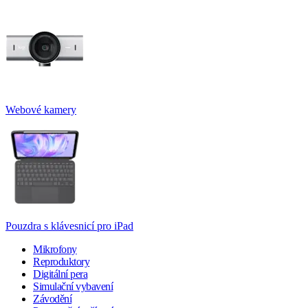
Webové kamery
Pouzdra s klávesnicí pro iPad
Mikrofony
Reproduktory
Digitální pera
Simulační vybavení
Závodění