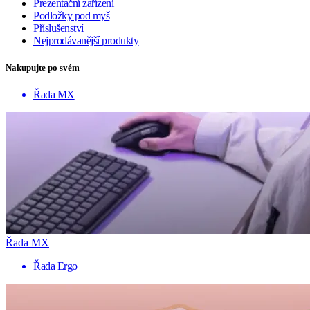
Prezentační zařízení
Podložky pod myš
Příslušenství
Nejprodávanější produkty
Nakupujte po svém
Řada MX
Řada MX
Řada Ergo