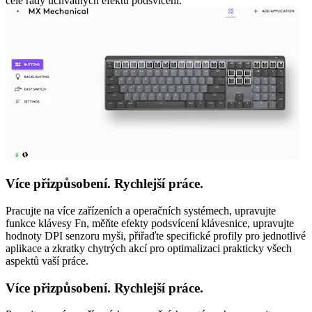
celé řady úchvatných efektů podsvícení.
Více přizpůsobení. Rychlejší práce.
Pracujte na více zařízeních a operačních systémech, upravujte
funkce klávesy Fn, měňte efekty podsvícení klávesnice, upravujte
hodnoty DPI senzoru myši, přiřaďte specifické profily pro jednotlivé
aplikace a zkratky chytrých akcí pro optimalizaci prakticky všech
aspektů vaší práce.
Více přizpůsobení. Rychlejší práce.