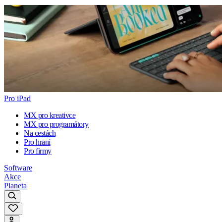
Pro iPad
MX pro kreativce
MX pro programátory
Na cestách
Pro hraní
Pro firmy
Software
Akce
Planeta