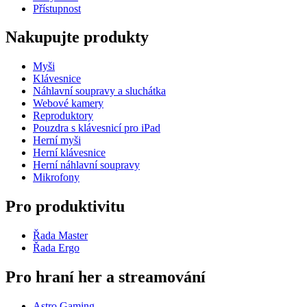
Přístupnost
Nakupujte produkty
Myši
Klávesnice
Náhlavní soupravy a sluchátka
Webové kamery
Reproduktory
Pouzdra s klávesnicí pro iPad
Herní myši
Herní klávesnice
Herní náhlavní soupravy
Mikrofony
Pro produktivitu
Řada Master
Řada Ergo
Pro hraní her a streamování
Astro Gaming