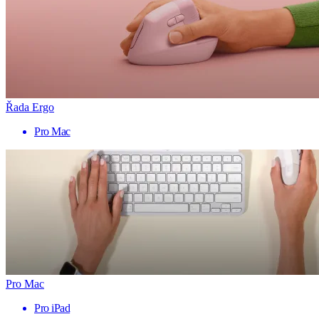
Řada Ergo
Pro Mac
Pro Mac
Pro iPad