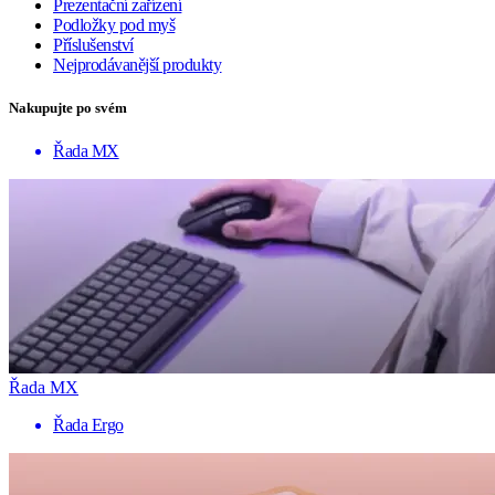
Prezentační zařízení
Podložky pod myš
Příslušenství
Nejprodávanější produkty
Nakupujte po svém
Řada MX
Řada MX
Řada Ergo