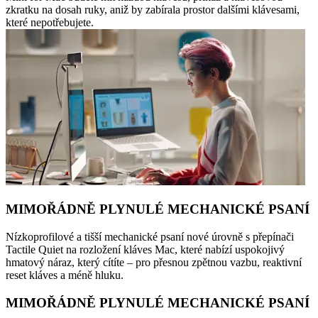
zkratku na dosah ruky, aniž by zabírala prostor dalšími klávesami,
které nepotřebujete.
MIMOŘÁDNĚ PLYNULÉ MECHANICKÉ PSANÍ
Nízkoprofilové a tišší mechanické psaní nové úrovně s přepínači
Tactile Quiet na rozložení kláves Mac, které nabízí uspokojivý
hmatový náraz, který cítíte – pro přesnou zpětnou vazbu, reaktivní
reset kláves a méně hluku.
MIMOŘÁDNĚ PLYNULÉ MECHANICKÉ PSANÍ