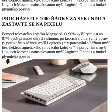
bez elektromagnetického rolovacího kolečka * v porovnání s myší
Logitech Master s nainstalovanou myší Logitech Options a funkcí
plynulého posuvu
PROCHÁZEJTE 1000 ŘÁDKY ZA SEKUNDU A
ZASTAVTE SE NA PIXELU
Pomocí rolovacího kolečka Magspeed. O 90% vyšší rychlost ao
87% vyšší přesnost díky 2 režimům: po krocích a ultrarychlý posuv
(v porovnání s běžnou myší Logitech ) * v porovnání s běžnou myší
bez elektromagnetického rolovacího kolečka * v porovnání s myší
Logitech Master s nainstalovanou myší Logitech Options a funkcí
plynulého posuvu