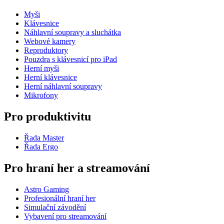
Myši
Klávesnice
Náhlavní soupravy a sluchátka
Webové kamery
Reproduktory
Pouzdra s klávesnicí pro iPad
Herní myši
Herní klávesnice
Herní náhlavní soupravy
Mikrofony
Pro produktivitu
Řada Master
Řada Ergo
Pro hraní her a streamování
Astro Gaming
Profesionální hraní her
Simulační závodění
Vybavení pro streamování