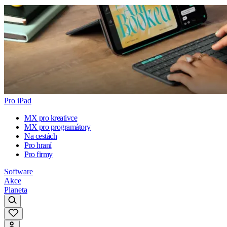
Pro iPad
MX pro kreativce
MX pro programátory
Na cestách
Pro hraní
Pro firmy
Software
Akce
Planeta