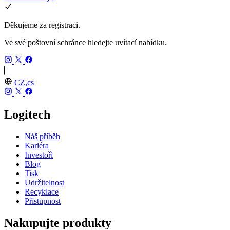
Děkujeme za registraci.
Ve své poštovní schránce hledejte uvítací nabídku.
CZ,cs
Logitech
Náš příběh
Kariéra
Investoři
Blog
Tisk
Udržitelnost
Recyklace
Přístupnost
Nakupujte produkty