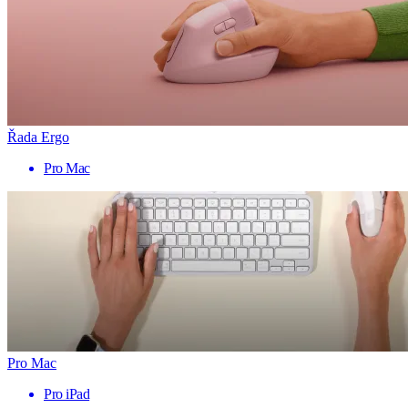
Řada Ergo
Pro Mac
Pro Mac
Pro iPad