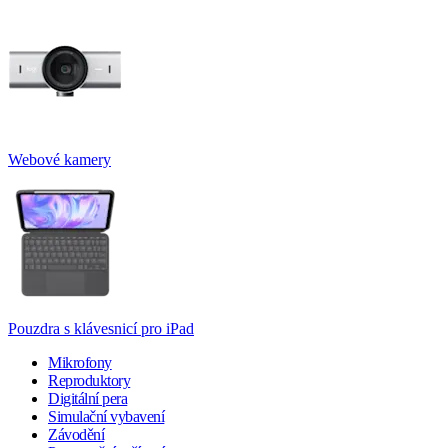
Webové kamery
Pouzdra s klávesnicí pro iPad
Mikrofony
Reproduktory
Digitální pera
Simulační vybavení
Závodění