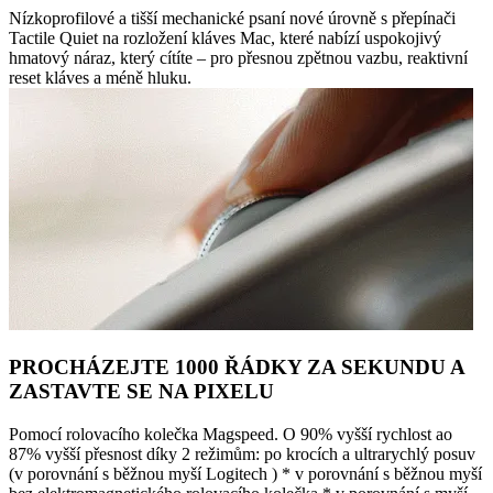
Nízkoprofilové a tišší mechanické psaní nové úrovně s přepínači
Tactile Quiet na rozložení kláves Mac, které nabízí uspokojivý
hmatový náraz, který cítíte – pro přesnou zpětnou vazbu, reaktivní
reset kláves a méně hluku.
PROCHÁZEJTE 1000 ŘÁDKY ZA SEKUNDU A
ZASTAVTE SE NA PIXELU
Pomocí rolovacího kolečka Magspeed. O 90% vyšší rychlost ao
87% vyšší přesnost díky 2 režimům: po krocích a ultrarychlý posuv
(v porovnání s běžnou myší Logitech ) * v porovnání s běžnou myší