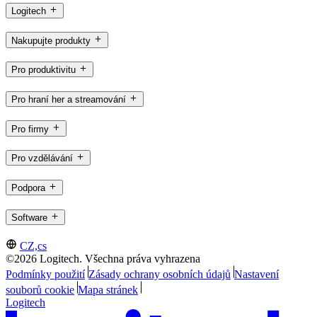
Logitech
Nakupujte produkty
Pro produktivitu
Pro hraní her a streamování
Pro firmy
Pro vzdělávání
Podpora
Software
CZ,cs
©2026 Logitech. Všechna práva vyhrazena
Podmínky použití
Zásady ochrany osobních údajů
Nastavení
souborů cookie
Mapa stránek
Logitech