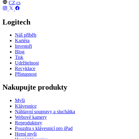
CZ,cs
Logitech
Náš příběh
Kariéra
Investoři
Blog
Tisk
Udržitelnost
Recyklace
Přístupnost
Nakupujte produkty
Myši
Klávesnice
Náhlavní soupravy a sluchátka
Webové kamery
Reproduktory
Pouzdra s klávesnicí pro iPad
Herní myši