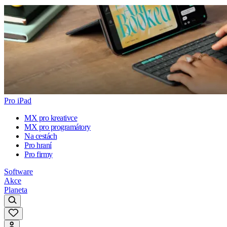
Pro iPad
MX pro kreativce
MX pro programátory
Na cestách
Pro hraní
Pro firmy
Software
Akce
Planeta