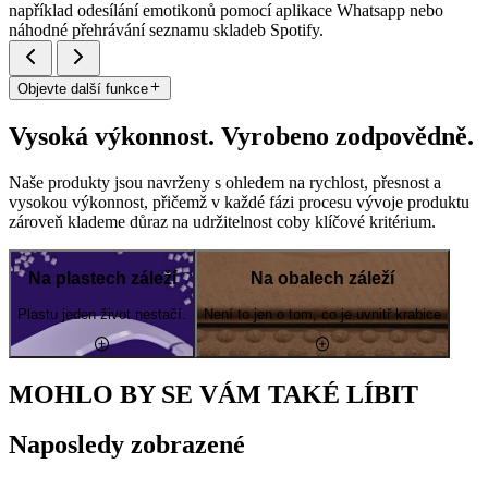
například odesílání emotikonů pomocí aplikace Whatsapp nebo
náhodné přehrávání seznamu skladeb Spotify.
Objevte další funkce
Vysoká výkonnost. Vyrobeno zodpovědně.
Naše produkty jsou navrženy s ohledem na rychlost, přesnost a
vysokou výkonnost, přičemž v každé fázi procesu vývoje produktu
zároveň klademe důraz na udržitelnost coby klíčové kritérium.
Na plastech záleží
Na obalech záleží
Plastu jeden život nestačí.
Není to jen o tom, co je uvnitř krabice
MOHLO BY SE VÁM TAKÉ LÍBIT
Naposledy zobrazené