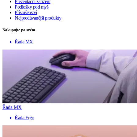
Prezentační zařízení
Podložky pod myš
Příslušenství
Nejprodávanější produkty
Nakupujte po svém
Řada MX
Řada MX
Řada Ergo