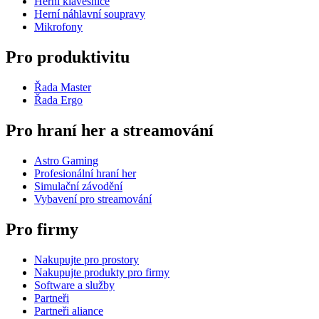
Herní klávesnice
Herní náhlavní soupravy
Mikrofony
Pro produktivitu
Řada Master
Řada Ergo
Pro hraní her a streamování
Astro Gaming
Profesionální hraní her
Simulační závodění
Vybavení pro streamování
Pro firmy
Nakupujte pro prostory
Nakupujte produkty pro firmy
Software a služby
Partneři
Partneři aliance