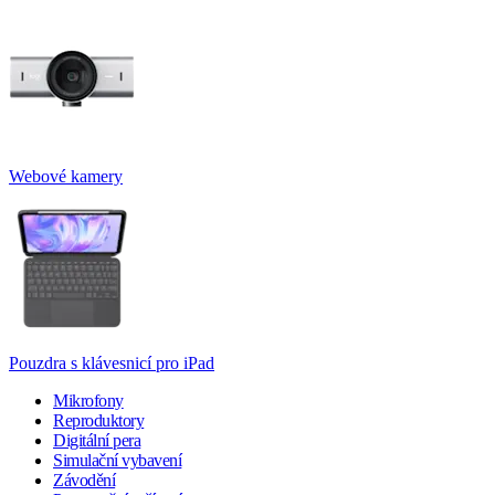
Webové kamery
Pouzdra s klávesnicí pro iPad
Mikrofony
Reproduktory
Digitální pera
Simulační vybavení
Závodění