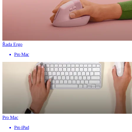
Řada Ergo
Pro Mac
Pro Mac
Pro iPad