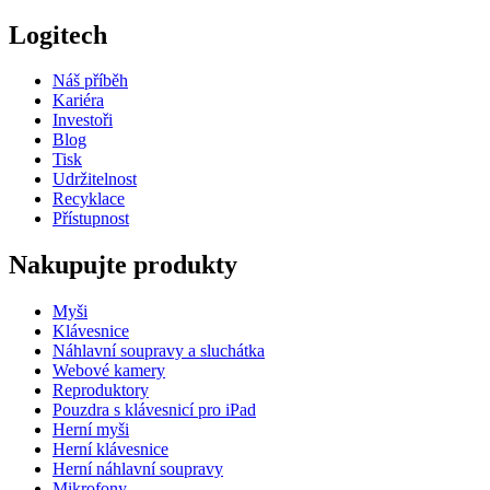
Logitech
Náš příběh
Kariéra
Investoři
Blog
Tisk
Udržitelnost
Recyklace
Přístupnost
Nakupujte produkty
Myši
Klávesnice
Náhlavní soupravy a sluchátka
Webové kamery
Reproduktory
Pouzdra s klávesnicí pro iPad
Herní myši
Herní klávesnice
Herní náhlavní soupravy
Mikrofony