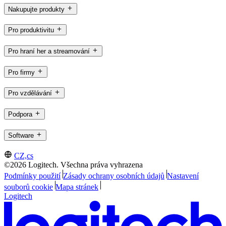
Nakupujte produkty
Pro produktivitu
Pro hraní her a streamování
Pro firmy
Pro vzdělávání
Podpora
Software
CZ,cs
©2026 Logitech. Všechna práva vyhrazena
Podmínky použití
Zásady ochrany osobních údajů
Nastavení
souborů cookie
Mapa stránek
Logitech