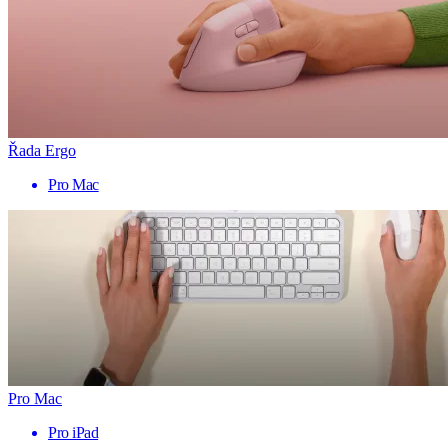
Řada Ergo
Pro Mac
Pro Mac
Pro iPad