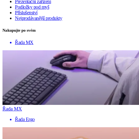
Prezentační zařízení
Podložky pod myš
Příslušenství
Nejprodávanější produkty
Nakupujte po svém
Řada MX
Řada MX
Řada Ergo