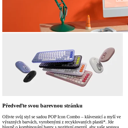
Předveďte svou barevnou stránku
Oživte svůj styl se sadou POP Icon Combo – klávesnicí a myší ve
výrazných barvách, vyrobenými z recyklovaných plastů*. Jde
hlavně o kombinování barev s pozitivní energií, aby vaše sestava