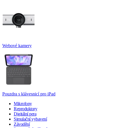
Webové kamery
Pouzdra s klávesnicí pro iPad
Mikrofony
Reproduktory
Digitální pera
Simulační vybavení
Závodění