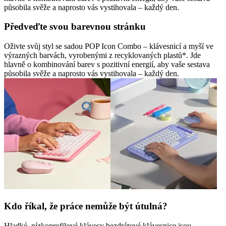
působila svěže a naprosto vás vystihovala – každý den.
Předveďte svou barevnou stránku
Oživte svůj styl se sadou POP Icon Combo – klávesnicí a myší ve
výrazných barvách, vyrobenými z recyklovaných plastů*. Jde
hlavně o kombinování barev s pozitivní energií, aby vaše sestava
působila svěže a naprosto vás vystihovala – každý den.
Kdo říkal, že práce nemůže být útulná?
Hladké, nízkoprofilové klávesy bezdrátové klávesnice jsou