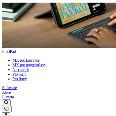
Pro iPad
MX pro kreativce
MX pro programátory
Na cestách
Pro hraní
Pro firmy
Software
Akce
Planeta