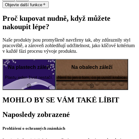
Objevte další funkce
Proč kupovat nudně, když můžete
nakoupit lépe?
Naše produkty jsou promyšleně navrženy tak, aby zdůraznily styl
pracoviště, a zároveň zohledňují udržitelnost, jako klíčové kritérium
v každé fázi procesu vývoje produktu.
Na plastech záleží
Na obalech záleží
Plastu jeden život nestačí.
Není to jen o tom, co je uvnitř krabice
MOHLO BY SE VÁM TAKÉ LÍBIT
Naposledy zobrazené
Prohlášení o ochranných známkách