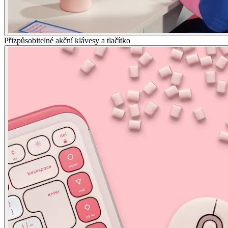
Přizpůsobitelné akční klávesy a tlačítko