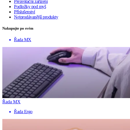
Prezentační zařízení
Podložky pod myš
Příslušenství
Nejprodávanější produkty
Nakupujte po svém
Řada MX
Řada MX
Řada Ergo