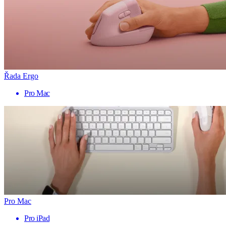
Řada Ergo
Pro Mac
Pro Mac
Pro iPad