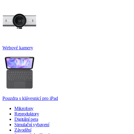
Webové kamery
Pouzdra s klávesnicí pro iPad
Mikrofony
Reproduktory
Digitální pera
Simulační vybavení
Závodění