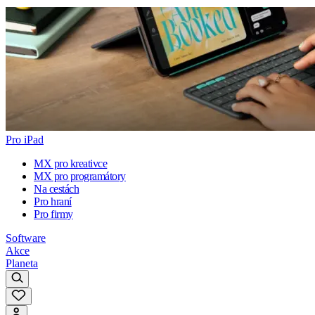
Pro iPad
MX pro kreativce
MX pro programátory
Na cestách
Pro hraní
Pro firmy
Software
Akce
Planeta