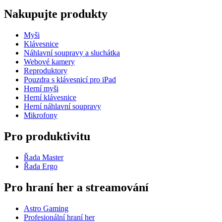
Nakupujte produkty
Myši
Klávesnice
Náhlavní soupravy a sluchátka
Webové kamery
Reproduktory
Pouzdra s klávesnicí pro iPad
Herní myši
Herní klávesnice
Herní náhlavní soupravy
Mikrofony
Pro produktivitu
Řada Master
Řada Ergo
Pro hraní her a streamování
Astro Gaming
Profesionální hraní her