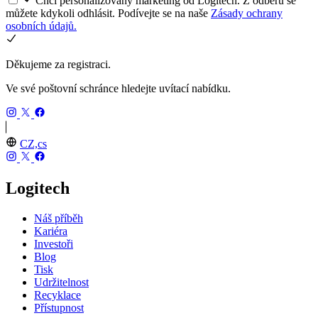
Chci personalizovaný marketing od Logitech. Z odběru se
můžete kdykoli odhlásit. Podívejte se na naše
Zásady ochrany
osobních údajů.
Děkujeme za registraci.
Ve své poštovní schránce hledejte uvítací nabídku.
CZ,cs
Logitech
Náš příběh
Kariéra
Investoři
Blog
Tisk
Udržitelnost
Recyklace
Přístupnost