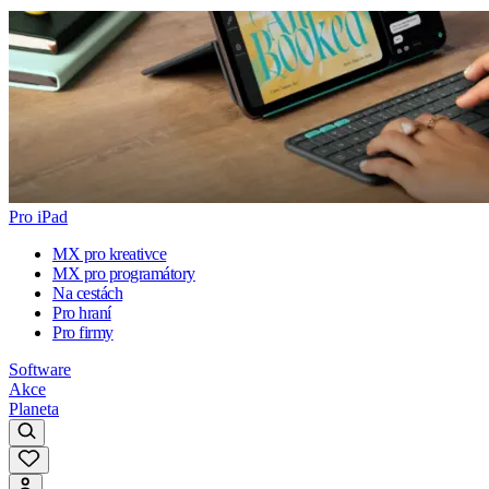
Pro iPad
MX pro kreativce
MX pro programátory
Na cestách
Pro hraní
Pro firmy
Software
Akce
Planeta