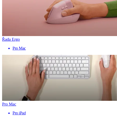
Řada Ergo
Pro Mac
Pro Mac
Pro iPad