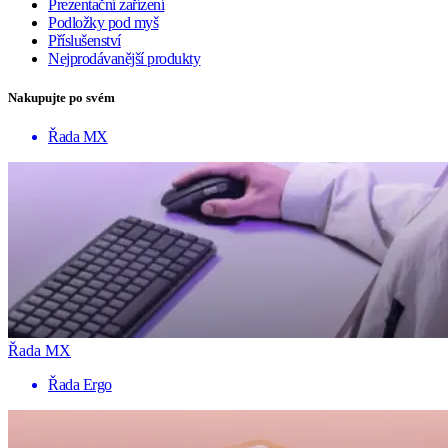
Prezentační zařízení
Podložky pod myš
Příslušenství
Nejprodávanější produkty
Nakupujte po svém
Řada MX
Řada MX
Řada Ergo