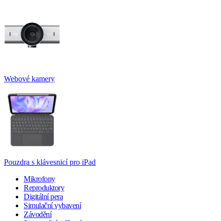
Webové kamery
Pouzdra s klávesnicí pro iPad
Mikrofony
Reproduktory
Digitální pera
Simulační vybavení
Závodění