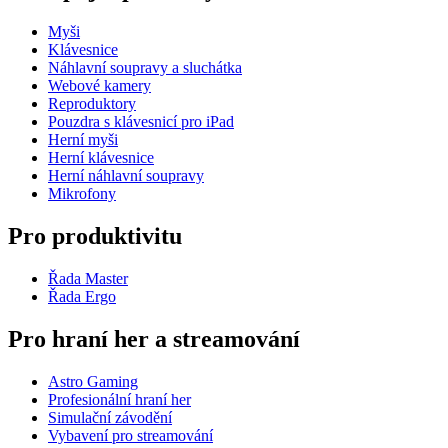
Myši
Klávesnice
Náhlavní soupravy a sluchátka
Webové kamery
Reproduktory
Pouzdra s klávesnicí pro iPad
Herní myši
Herní klávesnice
Herní náhlavní soupravy
Mikrofony
Pro produktivitu
Řada Master
Řada Ergo
Pro hraní her a streamování
Astro Gaming
Profesionální hraní her
Simulační závodění
Vybavení pro streamování