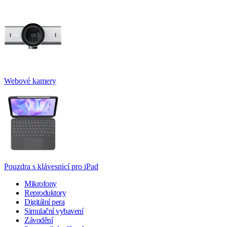
Webové kamery
Pouzdra s klávesnicí pro iPad
Mikrofony
Reproduktory
Digitální pera
Simulační vybavení
Závodění