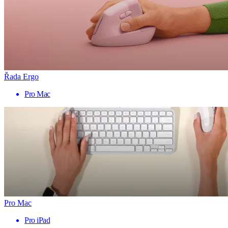
Řada Ergo
Pro Mac
Pro Mac
Pro iPad