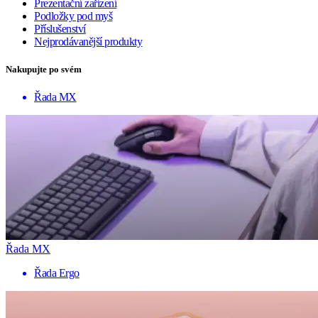
Prezentační zařízení
Podložky pod myš
Příslušenství
Nejprodávanější produkty
Nakupujte po svém
Řada MX
Řada MX
Řada Ergo