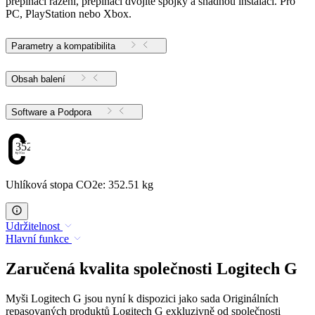
přepínači řazení, přepínači dvojité spojky a snadnou instalací. Pro
PC, PlayStation nebo Xbox.
Parametry a kompatibilita
Obsah balení
Software a Podpora
352.51
Uhlíková stopa CO2e: 352.51 kg
Udržitelnost
Hlavní funkce
Zaručená kvalita společnosti Logitech G
Myši Logitech G jsou nyní k dispozici jako sada Originálních
repasovaných produktů Logitech G exkluzivně od společnosti