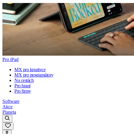
Pro iPad
MX pro kreativce
MX pro programátory
Na cestách
Pro hraní
Pro firmy
Software
Akce
Planeta