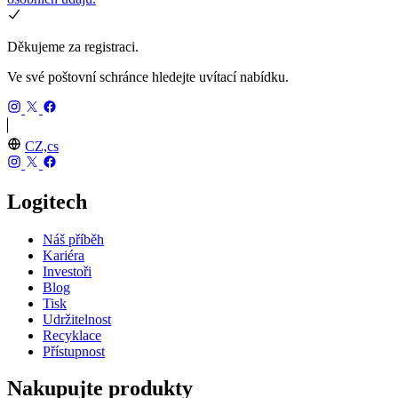
Děkujeme za registraci.
Ve své poštovní schránce hledejte uvítací nabídku.
CZ,cs
Logitech
Náš příběh
Kariéra
Investoři
Blog
Tisk
Udržitelnost
Recyklace
Přístupnost
Nakupujte produkty