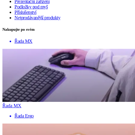
Prezentační zařízení
Podložky pod myš
Příslušenství
Nejprodávanější produkty
Nakupujte po svém
Řada MX
Řada MX
Řada Ergo