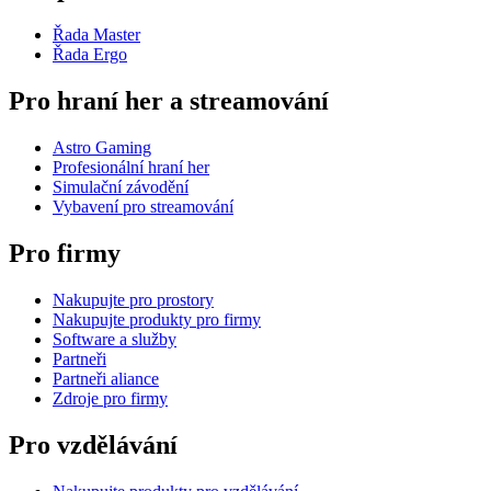
Řada Master
Řada Ergo
Pro hraní her a streamování
Astro Gaming
Profesionální hraní her
Simulační závodění
Vybavení pro streamování
Pro firmy
Nakupujte pro prostory
Nakupujte produkty pro firmy
Software a služby
Partneři
Partneři aliance
Zdroje pro firmy
Pro vzdělávání