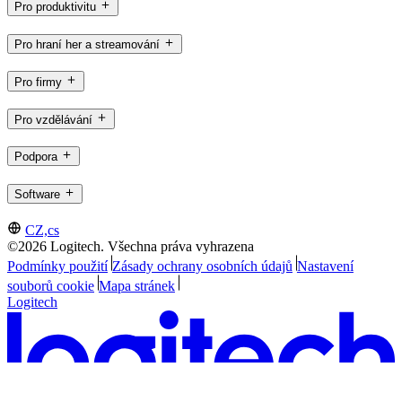
Pro produktivitu
Pro hraní her a streamování
Pro firmy
Pro vzdělávání
Podpora
Software
CZ,cs
©2026 Logitech. Všechna práva vyhrazena
Podmínky použití
Zásady ochrany osobních údajů
Nastavení
souborů cookie
Mapa stránek
Logitech