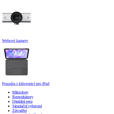
Webové kamery
Pouzdra s klávesnicí pro iPad
Mikrofony
Reproduktory
Digitální pera
Simulační vybavení
Závodění