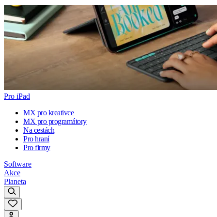
Pro iPad
MX pro kreativce
MX pro programátory
Na cestách
Pro hraní
Pro firmy
Software
Akce
Planeta