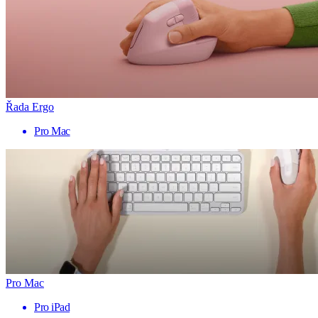
Řada Ergo
Pro Mac
Pro Mac
Pro iPad