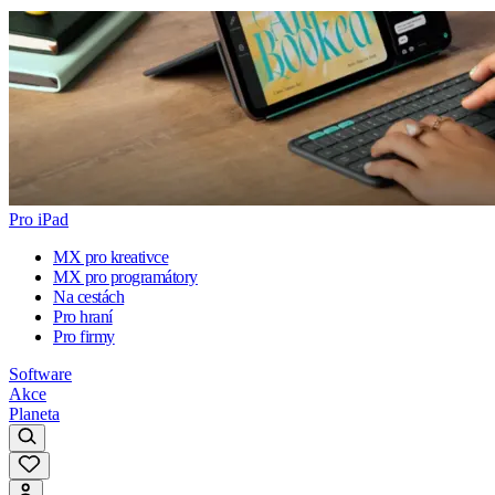
Pro iPad
MX pro kreativce
MX pro programátory
Na cestách
Pro hraní
Pro firmy
Software
Akce
Planeta