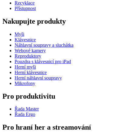
Recyklace
Přístupnost
Nakupujte produkty
Myši
Klávesnice
Náhlavní soupravy a sluchátka
Webové kamery
Reproduktory
Pouzdra s klávesnicí pro iPad
Herní myši
Herní klávesnice
Herní náhlavní soupravy
Mikrofony
Pro produktivitu
Řada Master
Řada Ergo
Pro hraní her a streamování