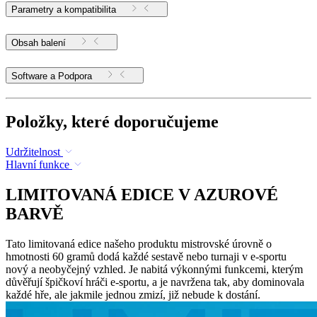
Parametry a kompatibilita
Obsah balení
Software a Podpora
Položky, které doporučujeme
Udržitelnost
Hlavní funkce
LIMITOVANÁ EDICE V AZUROVÉ
BARVĚ
Tato limitovaná edice našeho produktu mistrovské úrovně o
hmotnosti 60 gramů dodá každé sestavě nebo turnaji v e-sportu
nový a neobyčejný vzhled. Je nabitá výkonnými funkcemi, kterým
důvěřují špičkoví hráči e-sportu, a je navržena tak, aby dominovala
každé hře, ale jakmile jednou zmizí, již nebude k dostání.