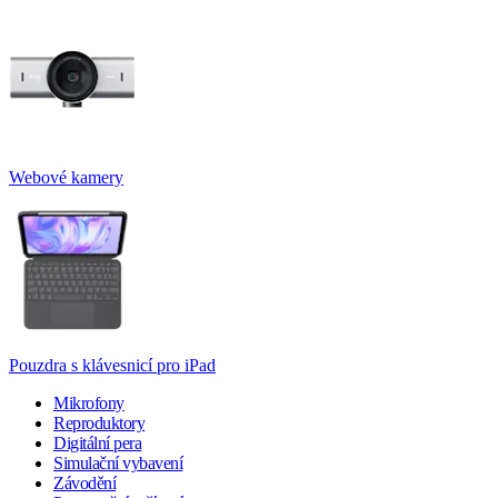
Webové kamery
Pouzdra s klávesnicí pro iPad
Mikrofony
Reproduktory
Digitální pera
Simulační vybavení
Závodění