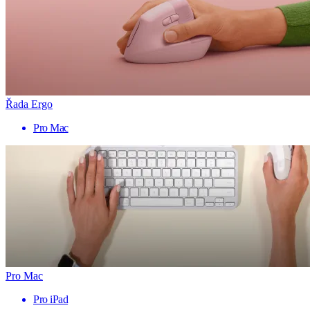
Řada Ergo
Pro Mac
Pro Mac
Pro iPad