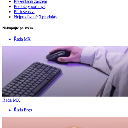
Prezentační zařízení
Podložky pod myš
Příslušenství
Nejprodávanější produkty
Nakupujte po svém
Řada MX
Řada MX
Řada Ergo