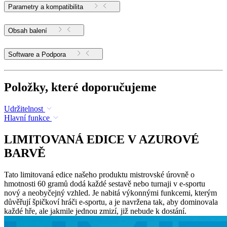
Parametry a kompatibilita
Obsah balení
Software a Podpora
Položky, které doporučujeme
Udržitelnost
Hlavní funkce
LIMITOVANÁ EDICE V AZUROVÉ
BARVĚ
Tato limitovaná edice našeho produktu mistrovské úrovně o
hmotnosti 60 gramů dodá každé sestavě nebo turnaji v e-sportu
nový a neobyčejný vzhled. Je nabitá výkonnými funkcemi, kterým
důvěřují špičkoví hráči e-sportu, a je navržena tak, aby dominovala
každé hře, ale jakmile jednou zmizí, již nebude k dostání.