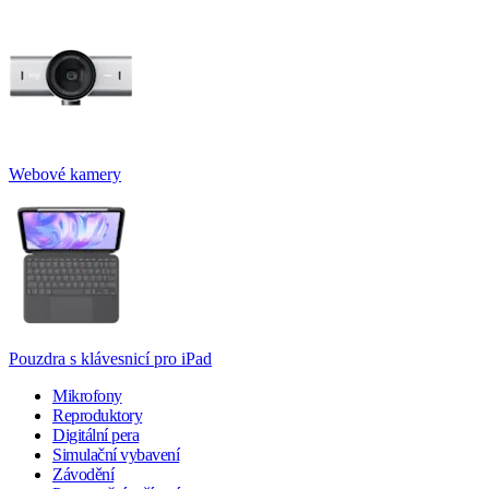
Webové kamery
Pouzdra s klávesnicí pro iPad
Mikrofony
Reproduktory
Digitální pera
Simulační vybavení
Závodění