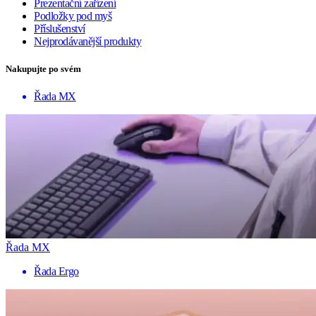
Prezentační zařízení
Podložky pod myš
Příslušenství
Nejprodávanější produkty
Nakupujte po svém
Řada MX
Řada MX
Řada Ergo