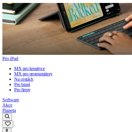
Pro iPad
MX pro kreativce
MX pro programátory
Na cestách
Pro hraní
Pro firmy
Software
Akce
Planeta