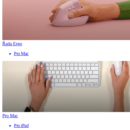
Řada Ergo
Pro Mac
Pro Mac
Pro iPad