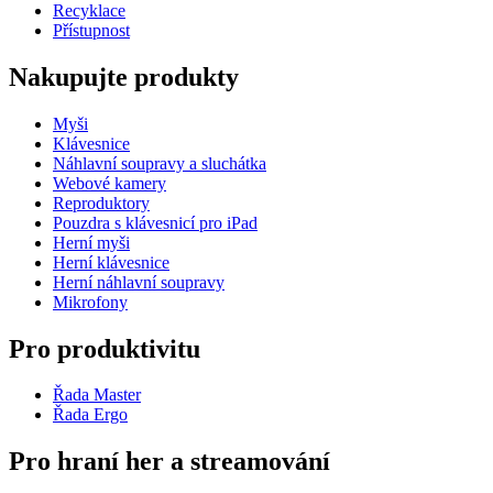
Recyklace
Přístupnost
Nakupujte produkty
Myši
Klávesnice
Náhlavní soupravy a sluchátka
Webové kamery
Reproduktory
Pouzdra s klávesnicí pro iPad
Herní myši
Herní klávesnice
Herní náhlavní soupravy
Mikrofony
Pro produktivitu
Řada Master
Řada Ergo
Pro hraní her a streamování