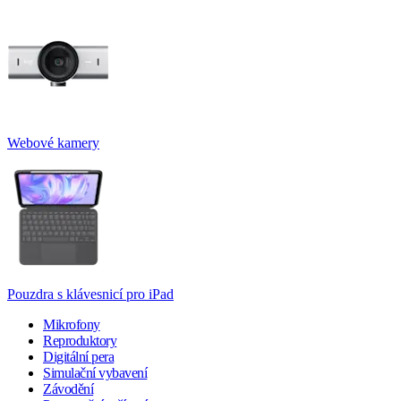
Webové kamery
Pouzdra s klávesnicí pro iPad
Mikrofony
Reproduktory
Digitální pera
Simulační vybavení
Závodění