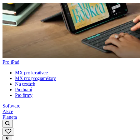
Pro iPad
MX pro kreativce
MX pro programátory
Na cestách
Pro hraní
Pro firmy
Software
Akce
Planeta