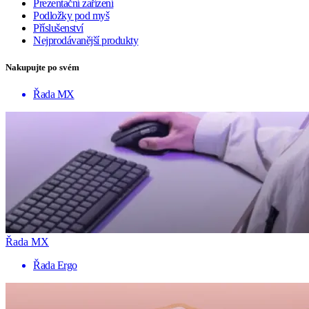
Prezentační zařízení
Podložky pod myš
Příslušenství
Nejprodávanější produkty
Nakupujte po svém
Řada MX
Řada MX
Řada Ergo