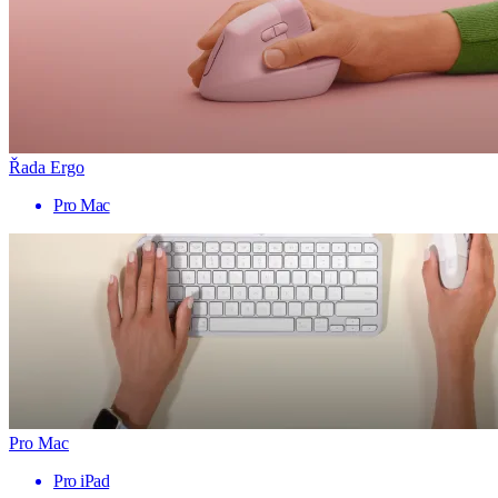
Řada Ergo
Pro Mac
Pro Mac
Pro iPad