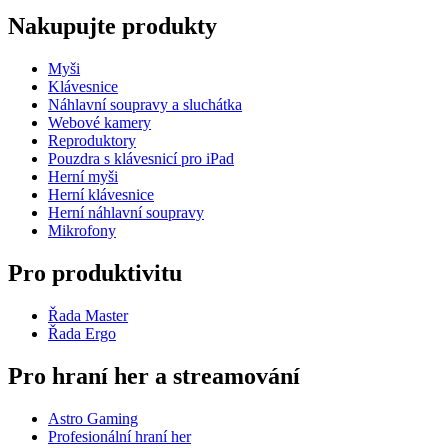
Nakupujte produkty
Myši
Klávesnice
Náhlavní soupravy a sluchátka
Webové kamery
Reproduktory
Pouzdra s klávesnicí pro iPad
Herní myši
Herní klávesnice
Herní náhlavní soupravy
Mikrofony
Pro produktivitu
Řada Master
Řada Ergo
Pro hraní her a streamování
Astro Gaming
Profesionální hraní her