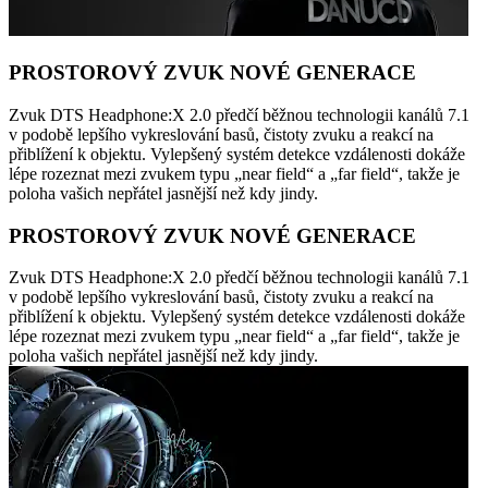
PROSTOROVÝ ZVUK NOVÉ GENERACE
Zvuk DTS Headphone:X 2.0 předčí běžnou technologii kanálů 7.1
v podobě lepšího vykreslování basů, čistoty zvuku a reakcí na
přiblížení k objektu. Vylepšený systém detekce vzdálenosti dokáže
lépe rozeznat mezi zvukem typu „near field“ a „far field“, takže je
poloha vašich nepřátel jasnější než kdy jindy.
PROSTOROVÝ ZVUK NOVÉ GENERACE
Zvuk DTS Headphone:X 2.0 předčí běžnou technologii kanálů 7.1
v podobě lepšího vykreslování basů, čistoty zvuku a reakcí na
přiblížení k objektu. Vylepšený systém detekce vzdálenosti dokáže
lépe rozeznat mezi zvukem typu „near field“ a „far field“, takže je
poloha vašich nepřátel jasnější než kdy jindy.