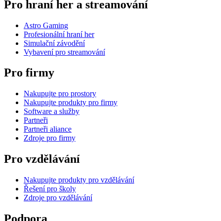
Pro hraní her a streamování
Astro Gaming
Profesionální hraní her
Simulační závodění
Vybavení pro streamování
Pro firmy
Nakupujte pro prostory
Nakupujte produkty pro firmy
Software a služby
Partneři
Partneři aliance
Zdroje pro firmy
Pro vzdělávání
Nakupujte produkty pro vzdělávání
Řešení pro školy
Zdroje pro vzdělávání
Podpora