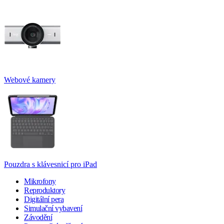
Webové kamery
Pouzdra s klávesnicí pro iPad
Mikrofony
Reproduktory
Digitální pera
Simulační vybavení
Závodění