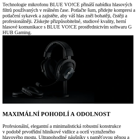
Technologie mikrofonu BLUE VO!CE přináší nabídku hlasových
filtrů používaných v reálném čase. Potlačte šum, přidejte kompresi a
potlačení sykavek a zajistěte, aby váš hlas zněl bohatěji, čistěji a
profesionálněji. Získejte přizpůsobitelné, studiové kvality, herní
hlasové komunikace s BLUE VO!CE prostřednictvím softwaru G
HUB Gaming.
MAXIMÁLNÍ POHODLÍ A ODOLNOST
Profesionální, elegantní a minimalistická robustní konstrukce
v podobě prvotřídní hliníkové vidlice a ocelí vyztuženého
hlavového mostu. Ultrapohodlné náušníky s paměťovou pěnou a