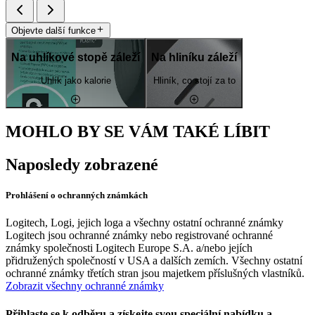
Objevte další funkce
Na uhlíkové stopě záleží
Na hliníku záleží
Uhlík jako kalorie
Hliník, co stojí za to
MOHLO BY SE VÁM TAKÉ LÍBIT
Naposledy zobrazené
Prohlášení o ochranných známkách
Logitech, Logi, jejich loga a všechny ostatní ochranné známky
Logitech jsou ochranné známky nebo registrované ochranné
známky společnosti Logitech Europe S.A. a/nebo jejích
přidružených společností v USA a dalších zemích. Všechny ostatní
ochranné známky třetích stran jsou majetkem příslušných vlastníků.
Zobrazit všechny ochranné známky
Přihlaste se k odběru a získejte svou speciální nabídku a