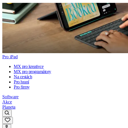
Pro iPad
MX pro kreativce
MX pro programátory
Na cestách
Pro hraní
Pro firmy
Software
Akce
Planeta