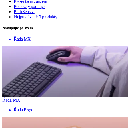
Prezentační zařízení
Podložky pod myš
Příslušenství
Nejprodávanější produkty
Nakupujte po svém
Řada MX
Řada MX
Řada Ergo