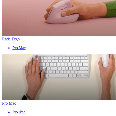
Řada Ergo
Pro Mac
Pro Mac
Pro iPad