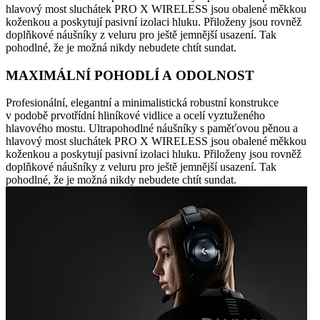
hlavový most sluchátek PRO X WIRELESS jsou obalené měkkou
koženkou a poskytují pasivní izolaci hluku. Přiloženy jsou rovněž
doplňkové náušníky z veluru pro ještě jemnější usazení. Tak
pohodlné, že je možná nikdy nebudete chtít sundat.
MAXIMÁLNÍ POHODLÍ A ODOLNOST
Profesionální, elegantní a minimalistická robustní konstrukce
v podobě prvotřídní hliníkové vidlice a ocelí vyztuženého
hlavového mostu. Ultrapohodlné náušníky s paměťovou pěnou a
hlavový most sluchátek PRO X WIRELESS jsou obalené měkkou
koženkou a poskytují pasivní izolaci hluku. Přiloženy jsou rovněž
doplňkové náušníky z veluru pro ještě jemnější usazení. Tak
pohodlné, že je možná nikdy nebudete chtít sundat.