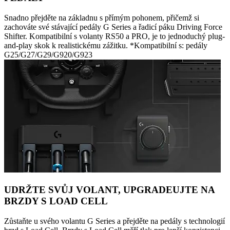
Snadno přejděte na základnu s přímým pohonem, přičemž si
zachováte své stávající pedály G Series a řadicí páku Driving Force
Shifter. Kompatibilní s volanty RS50 a PRO, je to jednoduchý plug-
and-play skok k realistickému zážitku. *Kompatibilní s: pedály
G25/G27/G29/G920/G923
UDRŽTE SVŮJ VOLANT, UPGRADEUJTE NA
BRZDY S LOAD CELL
Zůstaňte u svého volantu G Series a přejděte na pedály s technologií