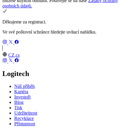
můžete kdykoli odhlásit. Podívejte se na naše
Zásady ochrany
osobních údajů.
Děkujeme za registraci.
Ve své poštovní schránce hledejte uvítací nabídku.
CZ,cs
Logitech
Náš příběh
Kariéra
Investoři
Blog
Tisk
Udržitelnost
Recyklace
Přístupnost