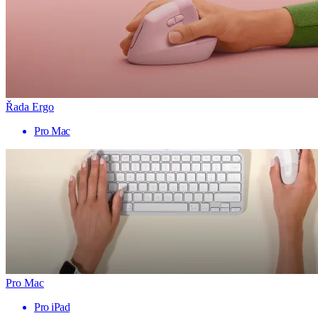
Řada Ergo
Pro Mac
Pro Mac
Pro iPad