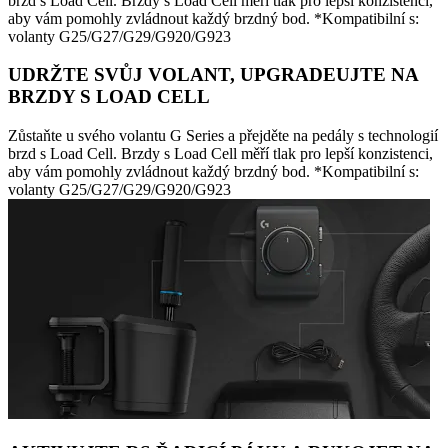
brzd s Load Cell. Brzdy s Load Cell měří tlak pro lepší konzistenci,
aby vám pomohly zvládnout každý brzdný bod. *Kompatibilní s:
volanty G25/G27/G29/G920/G923
UDRŽTE SVŮJ VOLANT, UPGRADEUJTE NA
BRZDY S LOAD CELL
Zůstaňte u svého volantu G Series a přejděte na pedály s technologií
brzd s Load Cell. Brzdy s Load Cell měří tlak pro lepší konzistenci,
aby vám pomohly zvládnout každý brzdný bod. *Kompatibilní s:
volanty G25/G27/G29/G920/G923