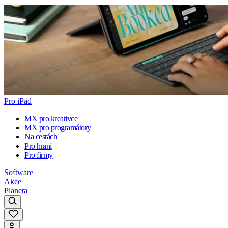
Pro iPad
MX pro kreativce
MX pro programátory
Na cestách
Pro hraní
Pro firmy
Software
Akce
Planeta