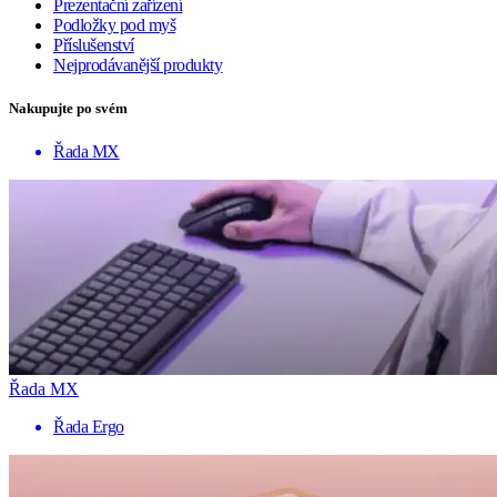
Prezentační zařízení
Podložky pod myš
Příslušenství
Nejprodávanější produkty
Nakupujte po svém
Řada MX
Řada MX
Řada Ergo