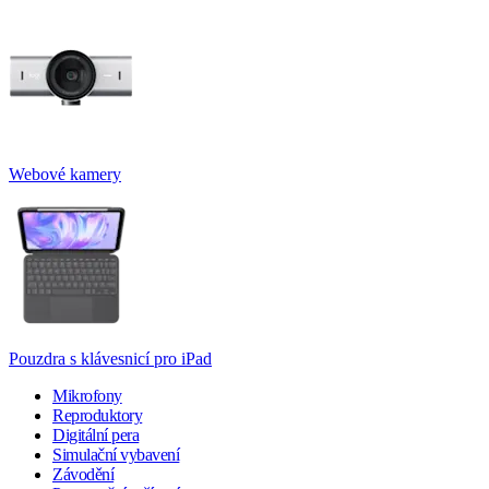
Webové kamery
Pouzdra s klávesnicí pro iPad
Mikrofony
Reproduktory
Digitální pera
Simulační vybavení
Závodění