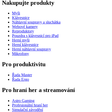
Nakupujte produkty
Myši
Klávesnice
Náhlavní soupravy a sluchátka
Webové kamery
Reproduktory
Pouzdra s klávesnicí pro iPad
Herní myši
Herní klávesnice
Herní náhlavní soupravy
Mikrofony
Pro produktivitu
Řada Master
Řada Ergo
Pro hraní her a streamování
Astro Gaming
Profesionální hraní her
Simulační závodění