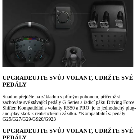
UPGRADEUJTE SVŮJ VOLANT, UDRŽTE SVÉ
PEDÁLY
Snadno přejděte na základnu s přímým pohonem, přičemž si
zachováte své stávající pedály G Series a řadicí páku Driving Force
Shifter. Kompatibilní s volanty RS50 a PRO, je to jednoduchý plug-
and-play skok k realistickému zážitku. *Kompatibilní s: pedály
G25/G27/G29/G920/G923
UPGRADEUJTE SVŮJ VOLANT, UDRŽTE SVÉ
PEDÁLY