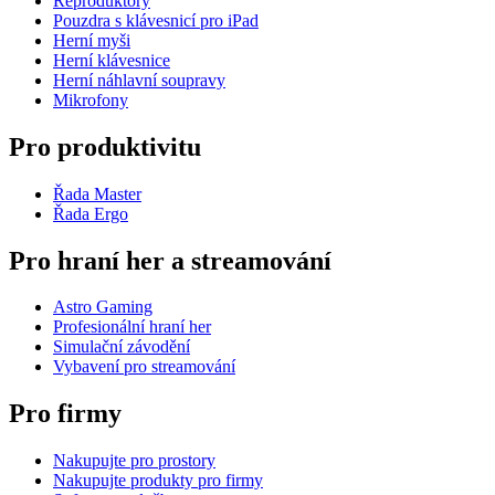
Reproduktory
Pouzdra s klávesnicí pro iPad
Herní myši
Herní klávesnice
Herní náhlavní soupravy
Mikrofony
Pro produktivitu
Řada Master
Řada Ergo
Pro hraní her a streamování
Astro Gaming
Profesionální hraní her
Simulační závodění
Vybavení pro streamování
Pro firmy
Nakupujte pro prostory
Nakupujte produkty pro firmy