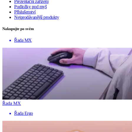
Prezentační zařízení
Podložky pod myš
Příslušenství
Nejprodávanější produkty
Nakupujte po svém
Řada MX
Řada MX
Řada Ergo