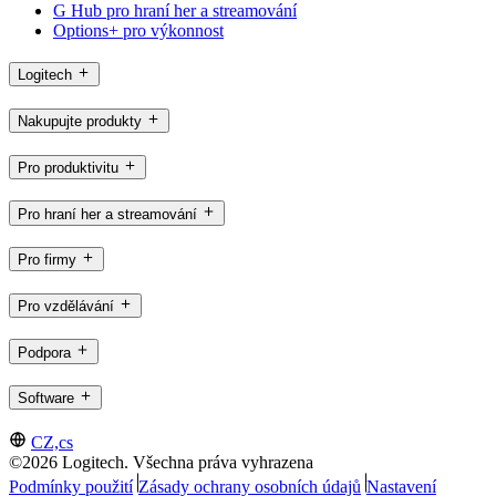
G Hub pro hraní her a streamování
Options+ pro výkonnost
Logitech
Nakupujte produkty
Pro produktivitu
Pro hraní her a streamování
Pro firmy
Pro vzdělávání
Podpora
Software
CZ,cs
©2026 Logitech. Všechna práva vyhrazena
Podmínky použití
Zásady ochrany osobních údajů
Nastavení