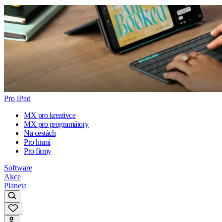
Pro iPad
MX pro kreativce
MX pro programátory
Na cestách
Pro hraní
Pro firmy
Software
Akce
Planeta