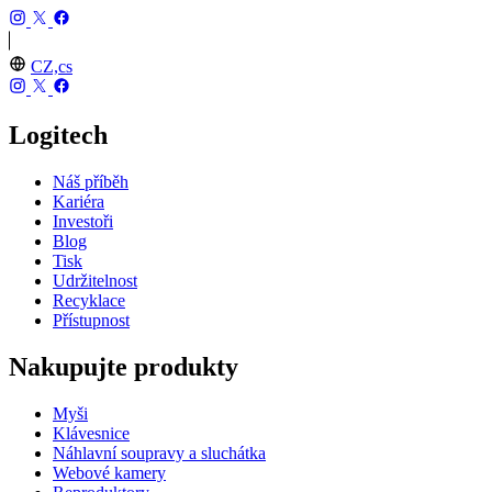
CZ,cs
Logitech
Náš příběh
Kariéra
Investoři
Blog
Tisk
Udržitelnost
Recyklace
Přístupnost
Nakupujte produkty
Myši
Klávesnice
Náhlavní soupravy a sluchátka
Webové kamery