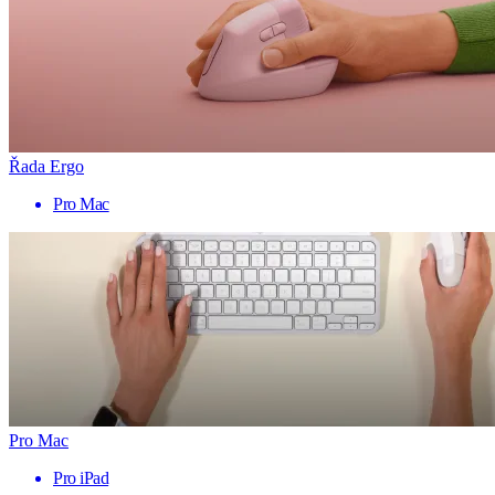
Řada Ergo
Pro Mac
Pro Mac
Pro iPad