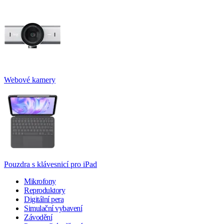
Webové kamery
Pouzdra s klávesnicí pro iPad
Mikrofony
Reproduktory
Digitální pera
Simulační vybavení
Závodění