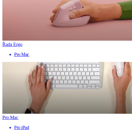
Řada Ergo
Pro Mac
Pro Mac
Pro iPad