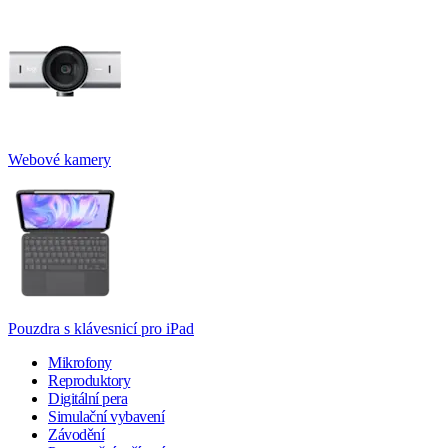
Webové kamery
Pouzdra s klávesnicí pro iPad
Mikrofony
Reproduktory
Digitální pera
Simulační vybavení
Závodění