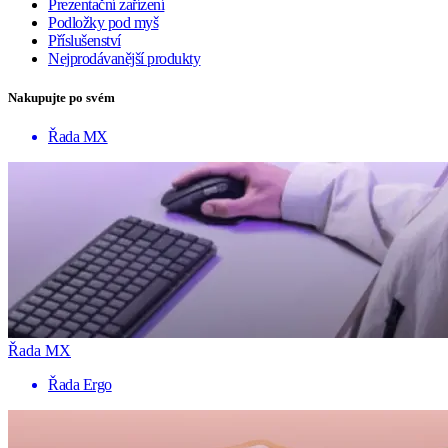
Prezentační zařízení
Podložky pod myš
Příslušenství
Nejprodávanější produkty
Nakupujte po svém
Řada MX
Řada MX
Řada Ergo