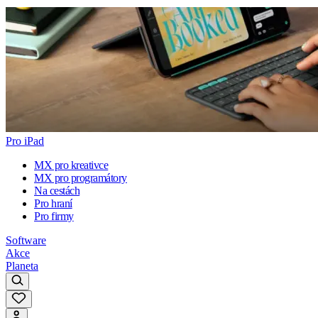
Pro iPad
MX pro kreativce
MX pro programátory
Na cestách
Pro hraní
Pro firmy
Software
Akce
Planeta