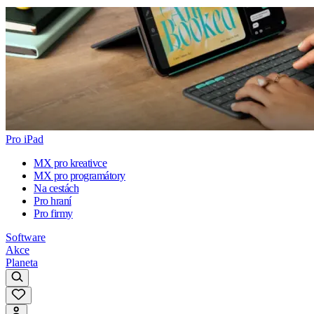
Pro iPad
MX pro kreativce
MX pro programátory
Na cestách
Pro hraní
Pro firmy
Software
Akce
Planeta