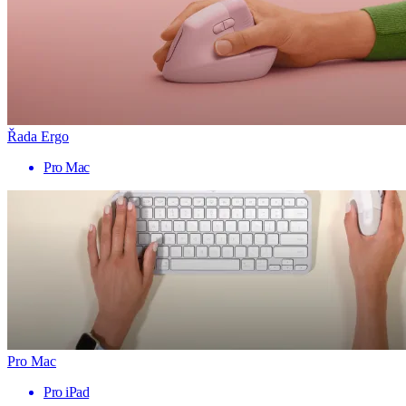
Řada Ergo
Pro Mac
Pro Mac
Pro iPad