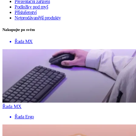
Prezentační zařízení
Podložky pod myš
Příslušenství
Nejprodávanější produkty
Nakupujte po svém
Řada MX
Řada MX
Řada Ergo