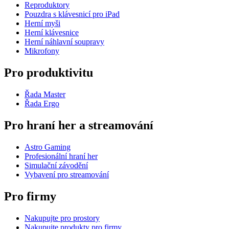
Reproduktory
Pouzdra s klávesnicí pro iPad
Herní myši
Herní klávesnice
Herní náhlavní soupravy
Mikrofony
Pro produktivitu
Řada Master
Řada Ergo
Pro hraní her a streamování
Astro Gaming
Profesionální hraní her
Simulační závodění
Vybavení pro streamování
Pro firmy
Nakupujte pro prostory
Nakupujte produkty pro firmy