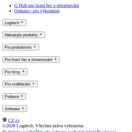
G Hub pro hraní her a streamování
Options+ pro výkonnost
Logitech
Nakupujte produkty
Pro produktivitu
Pro hraní her a streamování
Pro firmy
Pro vzdělávání
Podpora
Software
CZ,cs
©2026 Logitech. Všechna práva vyhrazena