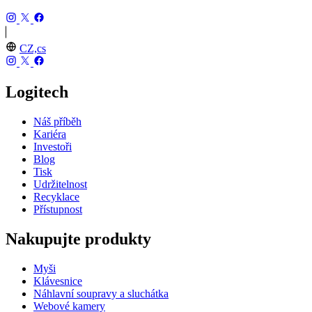
CZ,cs
Logitech
Náš příběh
Kariéra
Investoři
Blog
Tisk
Udržitelnost
Recyklace
Přístupnost
Nakupujte produkty
Myši
Klávesnice
Náhlavní soupravy a sluchátka
Webové kamery