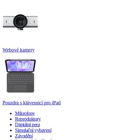
Webové kamery
Pouzdra s klávesnicí pro iPad
Mikrofony
Reproduktory
Digitální pera
Simulační vybavení
Závodění