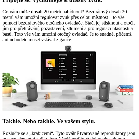
Co vám může dosah 20 metrů nabídnout? Bezdrátový dosah 20
metrů vám umožní regulovat zvuk přes celou místnost – to vše
pomocí bezdrátového otočného ovladače. Stačí jej stisknout a otočit
jím pro přehrávání, pozastavení, ztlumení a pro regulaci hlasitosti a
basů. Toto vše vám umožní otočný ovladač. Je to snadné, přičemž
ani nebudete muset vstávat z gauče.
Takhle. Nebo takhle. Ve vašem stylu.
Rozlučte se s „krabicemi“. Tyto oválně tvarované reproduktory jsou
vysoce elegantní a díky barvě šedá grafitová dokonale splynou