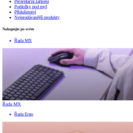
Prezentační zařízení
Podložky pod myš
Příslušenství
Nejprodávanější produkty
Nakupujte po svém
Řada MX
Řada MX
Řada Ergo