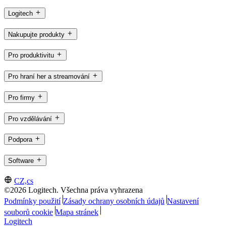
Logitech
Nakupujte produkty
Pro produktivitu
Pro hraní her a streamování
Pro firmy
Pro vzdělávání
Podpora
Software
CZ,cs
©2026 Logitech. Všechna práva vyhrazena
Podmínky použití
Zásady ochrany osobních údajů
Nastavení
souborů cookie
Mapa stránek
Logitech