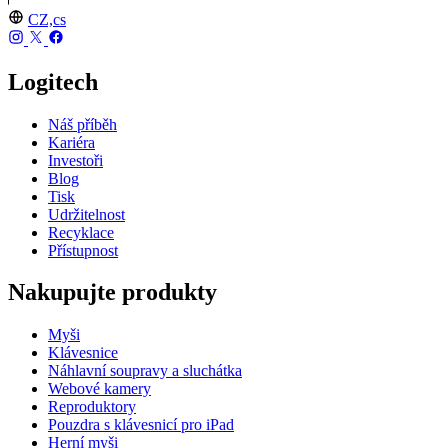
CZ,cs
Logitech
Náš příběh
Kariéra
Investoři
Blog
Tisk
Udržitelnost
Recyklace
Přístupnost
Nakupujte produkty
Myši
Klávesnice
Náhlavní soupravy a sluchátka
Webové kamery
Reproduktory
Pouzdra s klávesnicí pro iPad
Herní myši