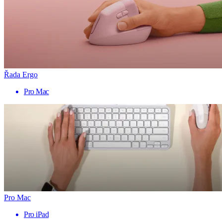
Řada Ergo
Pro Mac
Pro Mac
Pro iPad