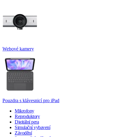
Webové kamery
Pouzdra s klávesnicí pro iPad
Mikrofony
Reproduktory
Digitální pera
Simulační vybavení
Závodění