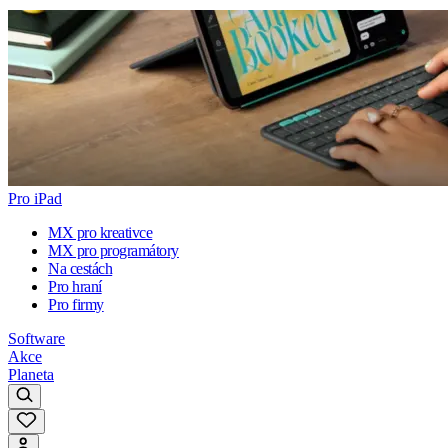
Pro iPad
MX pro kreativce
MX pro programátory
Na cestách
Pro hraní
Pro firmy
Software
Akce
Planeta