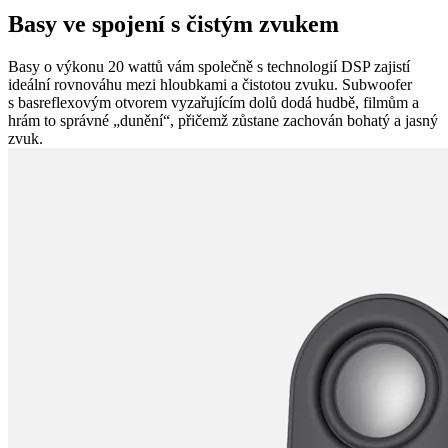
Basy ve spojení s čistým zvukem
Basy o výkonu 20 wattů vám společně s technologií DSP zajistí
ideální rovnováhu mezi hloubkami a čistotou zvuku. Subwoofer
s basreflexovým otvorem vyzařujícím dolů dodá hudbě, filmům a
hrám to správné „dunění“, přičemž zůstane zachován bohatý a jasný
zvuk.