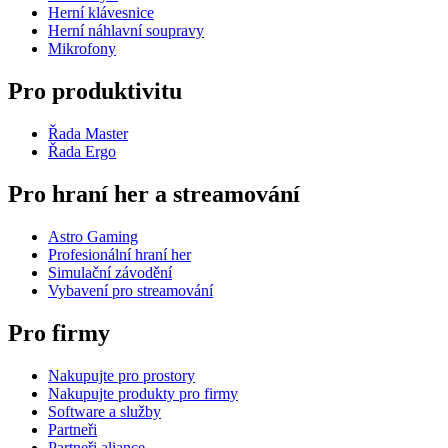
Herní klávesnice
Herní náhlavní soupravy
Mikrofony
Pro produktivitu
Řada Master
Řada Ergo
Pro hraní her a streamování
Astro Gaming
Profesionální hraní her
Simulační závodění
Vybavení pro streamování
Pro firmy
Nakupujte pro prostory
Nakupujte produkty pro firmy
Software a služby
Partneři
Partneři aliance