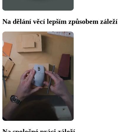
Na dělání věcí lepším způsobem záleží
Na společné práci záleží