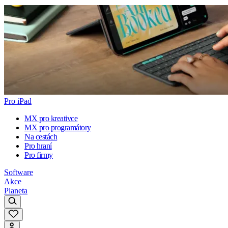
Pro iPad
MX pro kreativce
MX pro programátory
Na cestách
Pro hraní
Pro firmy
Software
Akce
Planeta