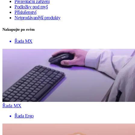
Prezentační zařízení
Podložky pod myš
Příslušenství
Nejprodávanější produkty
Nakupujte po svém
Řada MX
Řada MX
Řada Ergo