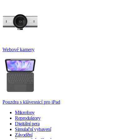
Webové kamery
Pouzdra s klávesnicí pro iPad
Mikrofony
Reproduktory
Digitální pera
Simulační vybavení
Závodění