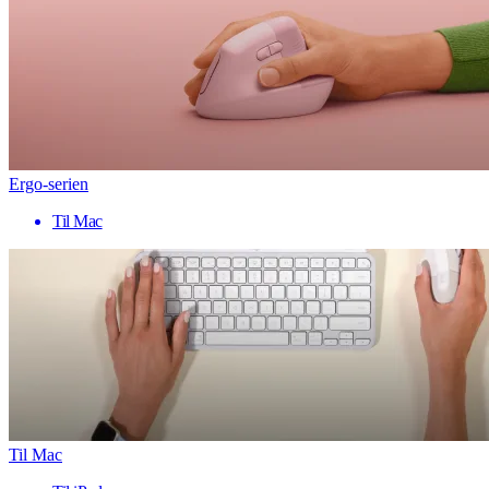
Ergo-serien
Til Mac
Til Mac