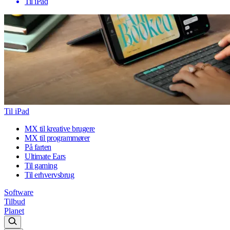
Til iPad
Til iPad
MX til kreative brugere
MX til programmører
På farten
Ultimate Ears
Til gaming
Til erhvervsbrug
Software
Tilbud
Planet