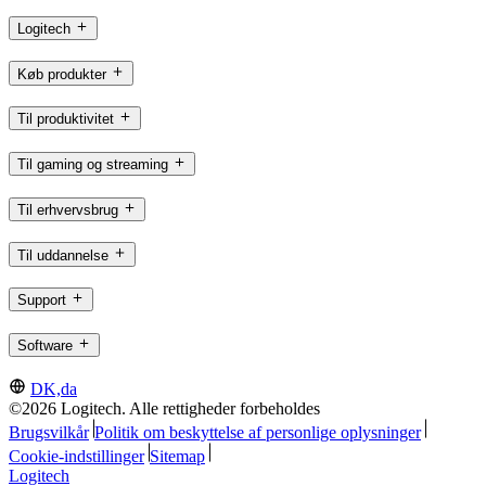
Logitech
Køb produkter
Til produktivitet
Til gaming og streaming
Til erhvervsbrug
Til uddannelse
Support
Software
DK,da
©2026 Logitech. Alle rettigheder forbeholdes
Brugsvilkår
Politik om beskyttelse af personlige oplysninger
Cookie-indstillinger
Sitemap
Logitech