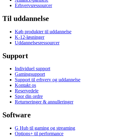
Erhvervsressourcer
Til uddannelse
Køb produkter til uddannelse
K-12-løsninger
Uddannelsesressourcer
Support
Individuel support
Gamingsupport
Support til erhverv og uddannelse
Kontakt os
Reservedele
Spor din ordre
Returneringer & annulleringer
Software
G Hub til gaming og streaming
Options+ til performance