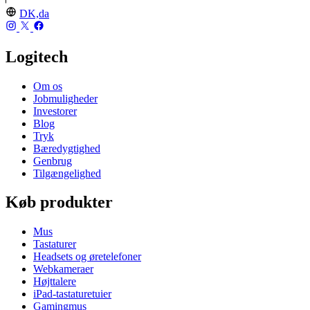
DK,da
Logitech
Om os
Jobmuligheder
Investorer
Blog
Tryk
Bæredygtighed
Genbrug
Tilgængelighed
Køb produkter
Mus
Tastaturer
Headsets og øretelefoner
Webkameraer
Højttalere
iPad-tastaturetuier
Gamingmus