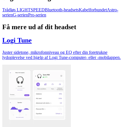
Trådløs LIGHTSPEED
Bluetooth-headsets
Kabelforbundet
Astro-
serien
G-serien
Pro-serien
Få mere ud af dit headset
Logi Tune
Juster sidetone, mikrofonniveau og EQ efter din foretrukne
lydoplevelse ved hjælp af Logi Tune-computer- eller -mobilappen.