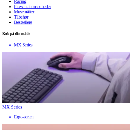
Racing
Præsentationsenheder
Musemåtter
Tilbehør
Bestsellere
Køb på din måde
MX Series
MX Series
Ergo-serien