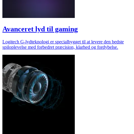
Avanceret lyd til gaming
Logitech G-lydteknologi er specialbygget til at levere den bedste
spiloplevelse med forbedret præcision, klarhed og fordybelse.