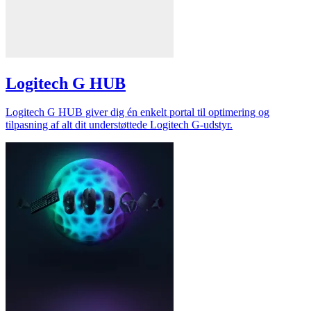
Logitech G HUB
Logitech G HUB giver dig én enkelt portal til optimering og
tilpasning af alt dit understøttede Logitech G-udstyr.