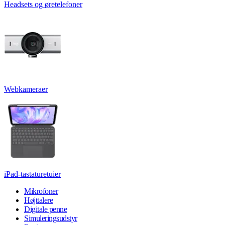
Headsets og øretelefoner
Webkameraer
iPad-tastaturetuier
Mikrofoner
Højttalere
Digitale penne
Simuleringsudstyr