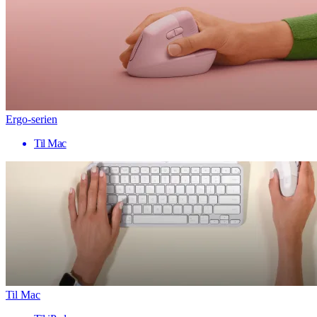
Ergo-serien
Til Mac
Til Mac