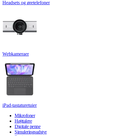
Headsets og øretelefoner
Webkameraer
iPad-tastaturetuier
Mikrofoner
Højttalere
Digitale penne
Simuleringsudstyr