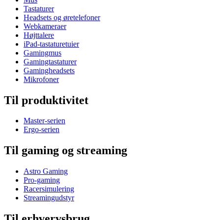
Tastaturer
Headsets og øretelefoner
Webkameraer
Højttalere
iPad-tastaturetuier
Gamingmus
Gamingtastaturer
Gamingheadsets
Mikrofoner
Til produktivitet
Master-serien
Ergo-serien
Til gaming og streaming
Astro Gaming
Pro-gaming
Racersimulering
Streamingudstyr
Til erhvervsbrug