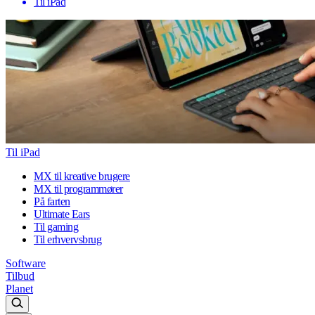
Til iPad
Til iPad
MX til kreative brugere
MX til programmører
På farten
Ultimate Ears
Til gaming
Til erhvervsbrug
Software
Tilbud
Planet