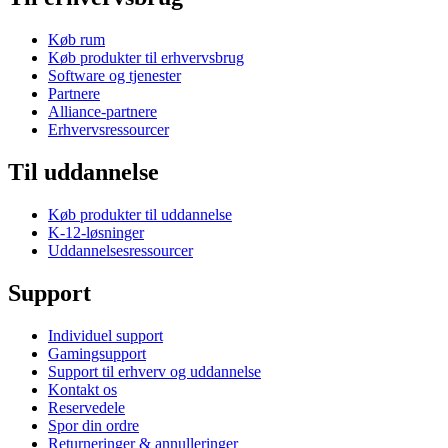
Køb rum
Køb produkter til erhvervsbrug
Software og tjenester
Partnere
Alliance-partnere
Erhvervsressourcer
Til uddannelse
Køb produkter til uddannelse
K-12-løsninger
Uddannelsesressourcer
Support
Individuel support
Gamingsupport
Support til erhverv og uddannelse
Kontakt os
Reservedele
Spor din ordre
Returneringer & annulleringer