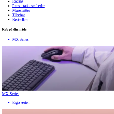
Racing
Præsentationsenheder
Musemåtter
Tilbehør
Bestsellere
Køb på din måde
MX Series
MX Series
Ergo-serien