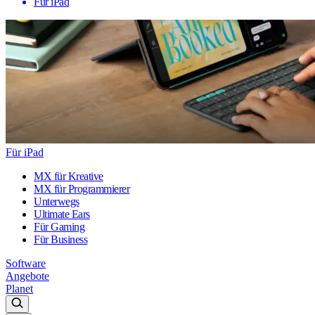
Für iPad
Für iPad
MX für Kreative
MX für Programmierer
Unterwegs
Ultimate Ears
Für Gaming
Für Business
Software
Angebote
Planet