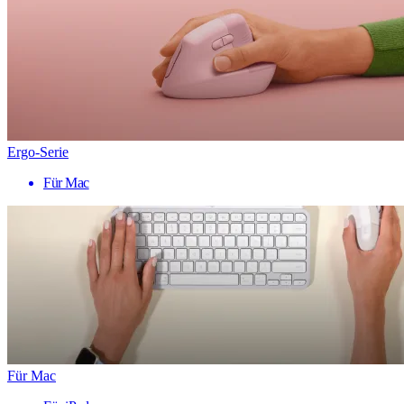
Ergo-Serie
Für Mac
Für Mac