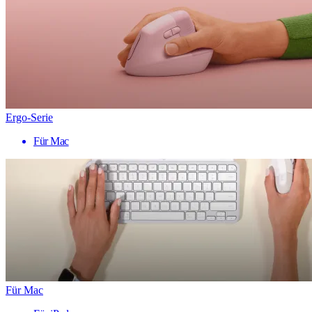
Ergo-Serie
Für Mac
Für Mac