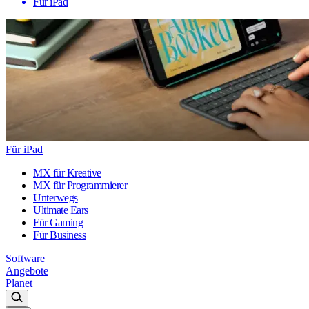
Für iPad
Für iPad
MX für Kreative
MX für Programmierer
Unterwegs
Ultimate Ears
Für Gaming
Für Business
Software
Angebote
Planet