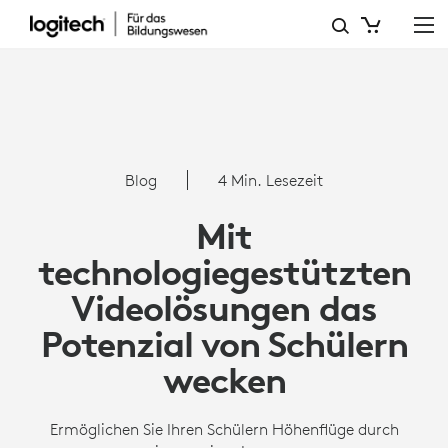
MIT
TECHNOLOGIEGESTÜTZTE
VIDEOLÖSUNGEN
DAS
POTENZIAL
Blog
4 Min. Lesezeit
VON
Mit
SCHÜLERN
technologiegestützten
WECKEN
Videolösungen das
Potenzial von Schülern
wecken
Ermöglichen Sie Ihren Schülern Höhenflüge durch