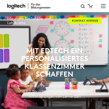
MIT
EDTECH
Lösungen für Schüler und
KONTAKT VERTRIEB
EIN
Lehrkräfte
PERSONALISIERTES
KLASSENZIMMER
MIT EDTECH EIN
SCHAFFEN
PERSONALISIERTES
KLASSENZIMMER
SCHAFFEN
6 EdTech-Tools zur Personalisierung der Lernerfahrung
und zur Berücksichtigung der individuellen
Anforderungen von Lernenden