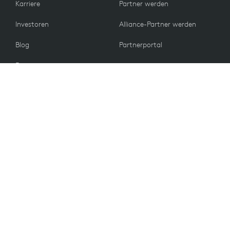
Karriere
Partner werden
Investoren
Alliance-Partner werden
Blog
Partnerportal
Presse
KUNDEN
Kontakt
Rückgabebedingungen
WERTE
E-Mail-Einstellungen
Nachhaltigkeit
Ersatzteile
Recycling
Barrierefreiheit