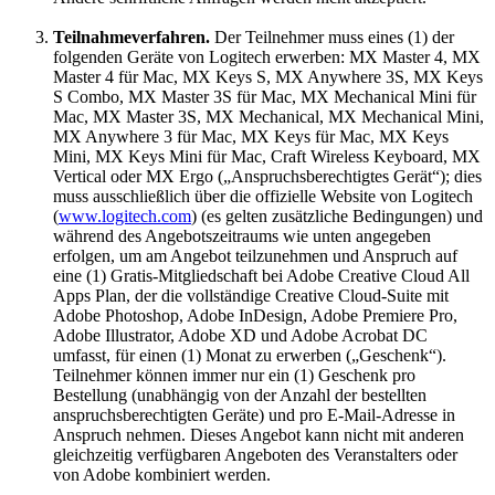
Teilnahmeverfahren.
Der Teilnehmer muss eines (1) der
folgenden Geräte von Logitech erwerben: MX Master 4, MX
Master 4 für Mac, MX Keys S, MX Anywhere 3S, MX Keys
S Combo, MX Master 3S für Mac, MX Mechanical Mini für
Mac, MX Master 3S, MX Mechanical, MX Mechanical Mini,
MX Anywhere 3 für Mac, MX Keys für Mac, MX Keys
Mini, MX Keys Mini für Mac, Craft Wireless Keyboard, MX
Vertical oder MX Ergo („Anspruchsberechtigtes Gerät“); dies
muss ausschließlich über die offizielle Website von Logitech
(
www.logitech.com
) (es gelten zusätzliche Bedingungen) und
während des Angebotszeitraums wie unten angegeben
erfolgen, um am Angebot teilzunehmen und Anspruch auf
eine (1) Gratis-Mitgliedschaft bei Adobe Creative Cloud All
Apps Plan, der die vollständige Creative Cloud-Suite mit
Adobe Photoshop, Adobe InDesign, Adobe Premiere Pro,
Adobe Illustrator, Adobe XD und Adobe Acrobat DC
umfasst, für einen (1) Monat zu erwerben („Geschenk“).
Teilnehmer können immer nur ein (1) Geschenk pro
Bestellung (unabhängig von der Anzahl der bestellten
anspruchsberechtigten Geräte) und pro E-Mail-Adresse in
Anspruch nehmen. Dieses Angebot kann nicht mit anderen
gleichzeitig verfügbaren Angeboten des Veranstalters oder
von Adobe kombiniert werden.