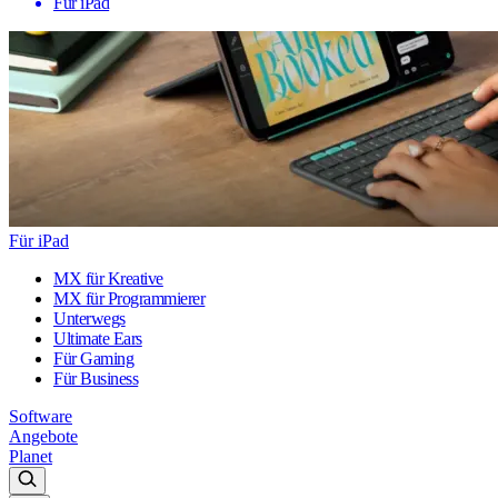
Für iPad
Für iPad
MX für Kreative
MX für Programmierer
Unterwegs
Ultimate Ears
Für Gaming
Für Business
Software
Angebote
Planet