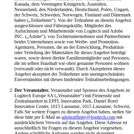
Kanada, dem Vereinigten Königreich, Australien,
Neuseeland, den Niederlanden, Deutschland, Polen, Ungarn,
der Schweiz, Schweden, Norwegen, Finnland und Dänemark
haben („Teilnehmer“). Von der Teilnahme an diesem Angebot
ausgeschlossen sind Führungskräfte, Mitglieder des
Aufsichtsrats und Mitarbeitende von Logitech und Adobe
INC. („Adobe“), von Tochterunternehmen und Partnerfirmen
beider Unternehmen sowie von Werbe- und Promotion-
Agenturen, Personen, die an der Entwicklung, Produktion
oder Verteilung der Materialien für dieses Angebot beteiligt
waren, sowie deren direkte Familienmitglieder und Personen,
die im selben Haushalt wie oben genannte Personen wohnen
(verwandt oder nicht verwandt). Durch Akzeptieren dieses
Angebot akzeptiert der Teilnehmer sein uneingeschränktes
Einverständnis mit diesen bindenden Teilnahmebedingungen.
Der Veranstalter.
Veranstalter und Sponsor des Angebots ist
Logitech Europe SA („Veranstalter“) mit Firmensitz und
Zentralstandort in EPFL Innovation Park, Daniel Borel
Innovation Center, 1015 Lausanne, 1015 Lausanne, Schweiz.
Falls Sie weitere Fragen zu diesem Angebot haben, stellen Sie
diese bitte per E-Mail an
adobeaffinity@logitech.com
mit
ausdrücklichem Verweis auf das Angebot. Diese Adresse ist
ausschließlich für Fragen zu diesem Angebot vorgesehen.
Andere schriftliche Anfragen werden nicht akzeptiert.