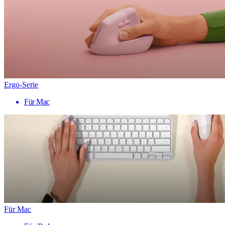
Ergo-Serie
Für Mac
Für Mac