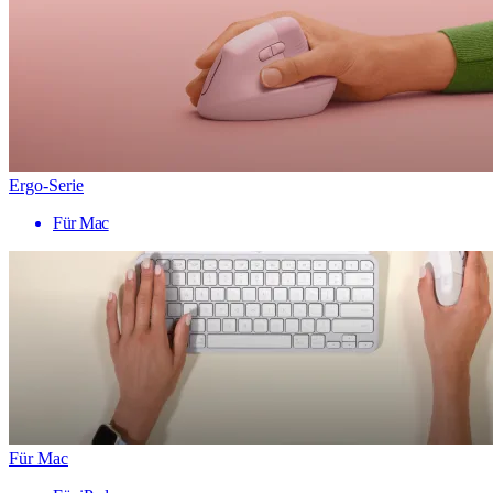
Ergo-Serie
Für Mac
Für Mac