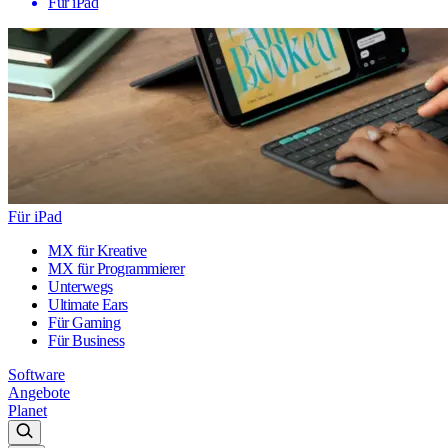
Für iPad
Für iPad
MX für Kreative
MX für Programmierer
Unterwegs
Ultimate Ears
Für Gaming
Für Business
Software
Angebote
Planet